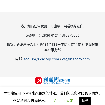
客户如有任何意见，可由以下渠道联络我们:
热线电话：2836 6121 / 3103-5656
邮寄：香港湾仔告士打道181至185号中怡大厦14楼 利嘉阁按揭
客户服务部
电邮:
enquiry@ricacorp.com
/
cs@ricacorp.com
地产代理（公司）牌照号码:C-002504
本网站使用cookie来改善您的体验。我们假设您对此表示满意，
© 2026
利嘉閣按揭代理有限公司 Ricacorp Mortgage Agency Limited
, all rights reserved.
使
用条款和私隐政策
但是您可以选择退出。
Cookie 设定
接受