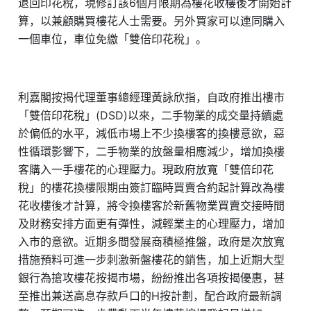
退回印花稅，現修訂該6個月限期為樓花收樓後才開始計
算，以兼顧購買樓花人士需要。另外買家可以連同購入
一個車位，車位免繳「雙倍印花稅」。
利嘉閣按揭代理董事總經理黃詠欣指，自政府推出樓市
「雙倍印花稅」(DSD)以來，二手物業的成交量持續處
於偏低的水平，減低市場上不少換樓客的換樓意欲，惡
性循環影響下，二手物業的放盤量相應減少，增加換樓
客購入一手樓花的心理壓力。現政府放寬「雙倍印花
稅」的樓花換樓限期由簽訂臨時買賣合約起計算改為樓
花收樓後才計算，將令換樓客於新舊物業買賣交接時間
及財務安排方面更有彈性，減輕業主的心理壓力，增加
入市的意欲。近期多間發展商積極推盤，政府是次放寬
措施預料可進一步刺激新盤樓花的銷售，加上近期大型
銀行為搶攻樓花按揭市場，紛紛推出各項按揭優惠，甚
至推出兼送高息存款戶口的H按計劃，配合政府最新調