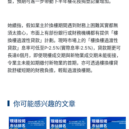
整，預期可進一步帶動下半年樓花按揭登記量增加。
她續指，假如業主於換樓期間遇到財務上困難其實都無
須太擔心，市面上有部份銀行或財務機構都有提供「樓
換樓過渡性貸款」計劃。現時市場上的「樓換樓過渡性
貸款」息率可低至P-2.5%(實際息率:2.5%)，貸款期更可
長達6個月，即使現樓成交期與新物業成交期未能銜接，
令業主未能如期繳付新物業的首期，亦可透過樓換樓貸
款舒緩短期的財務負擔，輕鬆過渡換樓期。
你可能感兴趣的文章