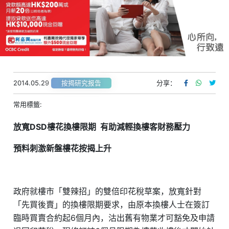
2014.05.29
分享：
按揭研究报告
常用標籤:
放寬DSD
樓花換樓限期
有助減輕換樓客財務壓力
預料刺激新盤樓花按揭上升
政府就樓市「雙辣招」的雙倍印花稅草案，放寬針對
「先買後賣」的換樓限期要求，由原本換樓人士在簽訂
臨時買賣合約起6個月內，沽出舊有物業才可豁免及申請