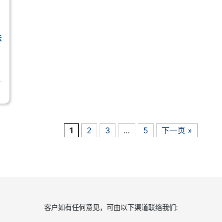
法
1
2
3
…
5
下一页 »
客户如有任何意见，可由以下渠道联络我们: