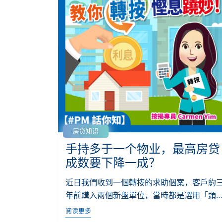
房贷知识
手持多于一个物业，最高房贷
成数要下降一成？
近日我們收到一個轉按的求助個案，客戶約
年前購入兩個新盤單位，當時都是選用「頭+
二按」(...
阅读更多