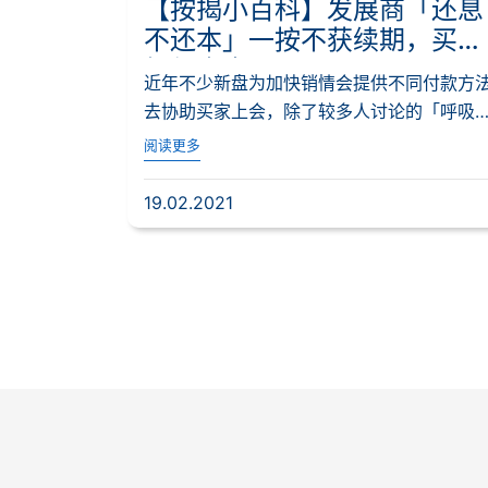
【按揭小百科】发展商「还息
不还本」一按不获续期，买家
如何走出困局？
近年不少新盘为加快销情会提供不同付款方
去协助买家上会，除了较多人讨论的「呼吸
PLAN」，...
阅读更多
19.02.2021