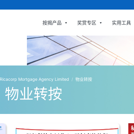
按揭产品
奖赏专区
实用工具
利嘉閣按揭代理有限公司 Ricacorp Mor
orp Mortgage Agency Limited
/
物业转按
物业转按