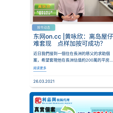
按市动态
东网on.cc |黄咏欣：离岛屋
难套现 点样加按可成功？
近日我們接到一個住在長洲的慈父的求助個
案，希望套現他在長洲估值約200萬的平房
業，協助即...
阅读更多
26.03.2021