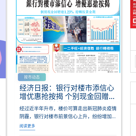
按市动态
经济日报：银行对楼市添信心
增优惠抢按揭 个别现金回赠达
1.23% 迎转按黄金期
经过近半年升市，楼价可算走出新冠肺炎疫情
阴霾，银行对楼市前景信心上升，纷纷增加资
源抢占楼按...
阅读更多