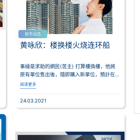
按市动态
仔
黄咏欣：楼换楼火烧连环船
事緣是求助的網民(苦主) 打算樓換樓，他將
物
原有單位售出後，隨即購入新單位，預計在4
月中成交...
阅读更多
24.03.2021