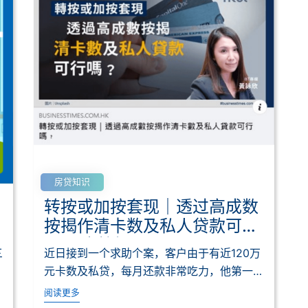
房贷知识
转按或加按套现｜透过高成数
按揭作清卡数及私人贷款可行
吗﹖ ｜按揭通识
三
近日接到一个求助个案，客户由于有近120万
元卡数及私贷，每月还款非常吃力，他第一时
间便是找...
阅读更多