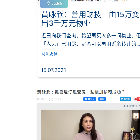
按市动态
黄咏欣：善用财技 由15万变
出3千万元物业
近日向我们查询，希望再买入多一间物业，
「人头」已用尽，是否可以再用近亲转让的
式，由妈妈...
阅读更多
15.07.2021