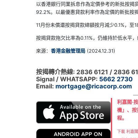
以香港銀行同業拆息作為定價參考的新批按揭貸款
92.2%。以最優惠貸款利率作為定價的新批按揭貸
11月份未償還按揭貸款總額按月減少0.1%，至18
按揭貸款拖欠比率為0.11%，仍維持於低水平
來源：
香港金融管理局
(2024.12.31)
按揭轉介熱線: 2836 6121 / 2836 6
Signal / WHATSAPP:
5662 2730
Email:
mortgage@ricacorp.com
利嘉閣‧
機」、按
程。
下載 利嘉閣