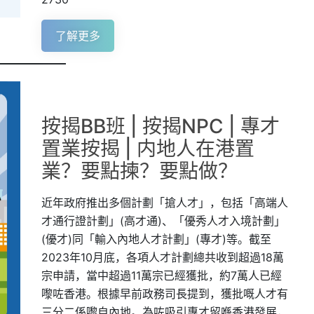
了解更多
按揭BB班 | 按揭NPC | 專才
置業按揭 | 内地人在港置
業？要點揀？要點做？
近年政府推出多個計劃「搶人才」，包括「高端人
才通行證計劃」(高才通)、「優秀人才入境計劃」
(優才)同「輸入內地人才計劃」(專才)等。截至
2023年10月底，各項人才計劃總共收到超過18萬
宗申請，當中超過11萬宗已經獲批，約7萬人已經
嚟咗香港。根據早前政務司長提到，獲批嘅人才有
三分二係嚟自內地。為咗吸引專才留喺香港發展，