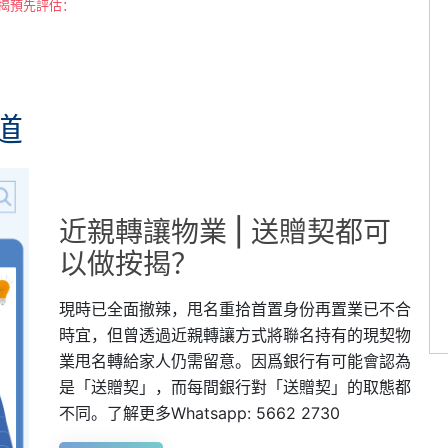
揭預先評估：
道
近親轉讓物業 | 送贈契都可
以做按揭？
現時已全面撤辣，甩名重拾首置身份再置業已不合
時宜，但曾透過近親轉讓方式將聯名持有的現契物
業甩名轉給家人仍需留意。因爲銀行有可能會認為
是「送贈契」，而每間銀行對「送贈契」的取態都
不同。了解更多Whatsapp: 5662 2730