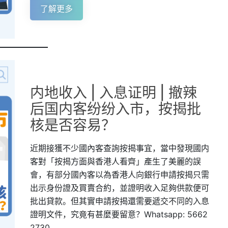
了解更多
内地收入 | 入息证明 | 撤辣
后国内客纷纷入市，按揭批
核是否容易？
近期接獲不少國內客查詢按揭事宜，當中發現國内
客對「按揭方面與香港人看齊」產生了美麗的誤
會，有部分國內客以為香港人向銀行申請按揭只需
出示身份證及買賣合約，並證明收入足夠供款便可
批出貸款。但其實申請按揭還需要遞交不同的入息
證明文件，究竟有甚麼要留意？Whatsapp: 5662
2730