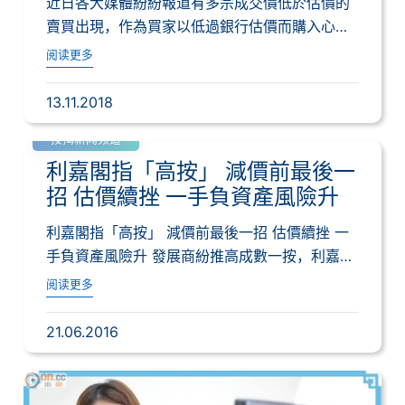
近日各大媒體紛紛報道有多宗成交價低於估價的
賣買出現，作為買家以低過銀行估價而購入心儀
單位，...
阅读更多
13.11.2018
按揭新闻频道
利嘉閣指「高按」 減價前最後一
招 估價續挫 一手負資產風險升
利嘉閣指「高按」 減價前最後一招 估價續挫 一
手負資產風險升 發展商紛推高成數一按，利嘉
閣...
阅读更多
21.06.2016