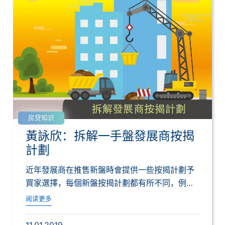
房贷知识
黃詠欣：拆解一手盤發展商按揭
計劃
近年發展商在推售新盤時會提供一些按揭計劃予
買家選擇，每個新盤按揭計劃都有所不同，例
如﹕有一...
阅读更多