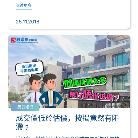
保...
阅读更多
25.11.2018
房贷知识
成交價低於估價，按揭竟然有阻
滯﹖