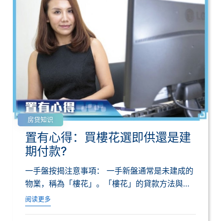
房贷知识
置有心得：買樓花選即供還是建
期付款?
一手盤按揭注意事項： 一手新盤通常是未建成的
物業，稱為「樓花」。「樓花」的貸款方法與現
樓及...
阅读更多