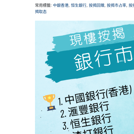
常用標籤:
中銀香港
,
恒生銀行
,
按揭回赠
,
按揭市占率
,
按
揭取态