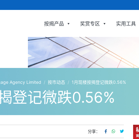
按揭产品
奖赏专区
实用工具
利嘉閣按揭代理有限公司 Ricacorp Mortgage Agenc
e Agency Limited
/
按市动态
/
1月现楼按揭登记微跌0.56%
揭登记微跌0.56%
分享：