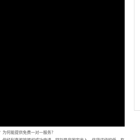
？为何能提供免费一对一服务？
，但经利嘉阁按揭却成功申请，特别是非固定收入、信贷评级较低、有