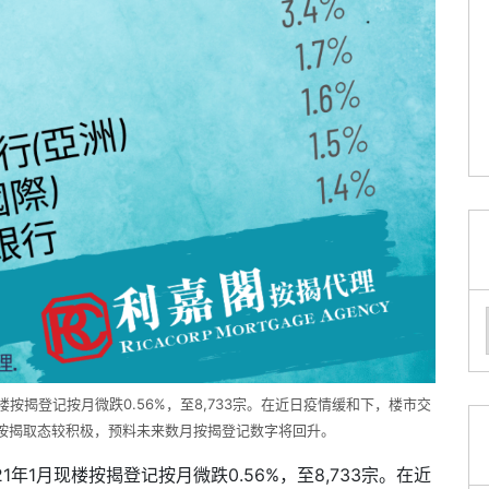
按揭登记按月微跌0.56%，至8,733宗。在近日疫情缓和下，楼市交
按揭取态较积极，预料未来数月按揭登记数字将回升。
年1月现楼按揭登记按月微跌0.56%，至8,733宗。在近