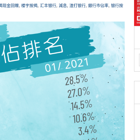
揭现金回赠
,
楼宇按揭
,
汇丰银行
,
減息
,
渣打银行
,
銀行市佔率
,
银行按