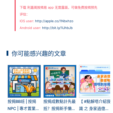
下载 利嘉阁按揭易 app 无需露面，可做免费按揭预先
评估：
IOS user:
http://apple.co/1Nbxhzo
Android user:
http://bit.ly/1IJhbJb
你可能感兴趣的文章
按揭BB班 | 按揭
按揭成數點計先最
【 #點解唔介紹我
NPC | 專才置業按
抵？按揭新手懶人
識 之 身家過億都