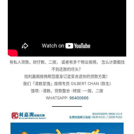
有私人贷款、财仔数、二按， 或者有多个物业按揭， 怎么计算都找
不到还款的尽头？
找利嘉阁按揭帮您度身订造至合适你的贷款方案！
我们「清数至强」按揭专员 GILBERT CHAN (陈生)
强项: -清数、贷款整合 -转按 -一按、二按
WHATSAPP:
96400666