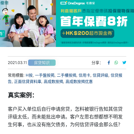
2021.03.11
分享：
房贷知识
常用標籤:
H按
,
一手盤按掲
,
二手樓按揭
,
信用卡
,
信貸評級
,
信贷报
告
,
正面信貸資料庫
,
高成数按揭
,
高成数按揭优惠
真实案例：
客户买入单位后自行申请房贷，怎料被银行告知其信贷
评级太低，而未能批出申请。客户左思右想都想不明发
生何事，也从没有拖欠债务，为何信贷评级会那么低？