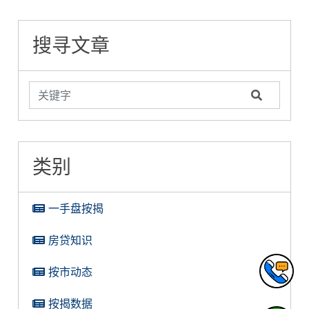
揭 | 内地人在港置
包 ─ 按揭成數篇
差啲借唔到按揭】
業？要點揀？要點
搜寻文章
做？
类别
一手盘按揭
房贷知识
按市动态
按揭数据