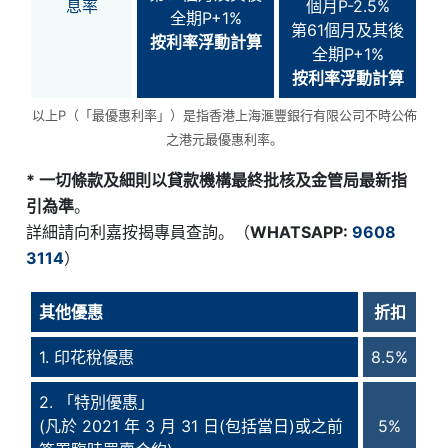
息率
個月P-2.5%
全期P+1%
第61個月及其後
按利率浮動計算
全期P+1%
按利率浮動計算
以上P（「最優惠利率」）是指香港上海滙豐銀行有限公司不時公佈
之港元最優惠利率。
* 一切條款及細則以貸款機構最終批核及金管局最新指
引為準
。
詳細請向利嘉按揭專員查詢。（
WHATSAPP:
9608
3114
）
其他優惠
折扣
1. 印花稅優惠
8.5%
2. 「特別優惠」
(凡於 2021 年 3 月 31 日(包括當日)或之前
5%