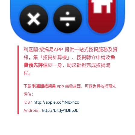
利嘉閣‧按揭易APP 提供一站式按揭服務及資
訊，集「按揭計算機」、按揭轉介申請及
免
費預先評估
於一身，助您輕鬆完成按揭流
程。
下載
利嘉閣按揭易
app 無需露面，可做免費按揭預先
評估：
IOS :
http://apple.co/1Nbxhzo
Android :
http://bit.ly/1IJhbJb