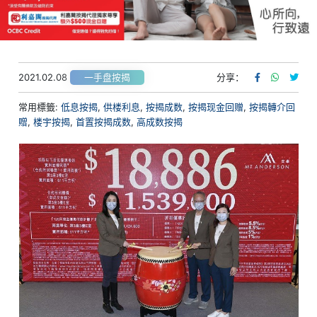
2021.02.08
分享：
一手盘按揭
常用標籤:
低息按揭
,
供楼利息
,
按揭成数
,
按揭现金回赠
,
按揭轉介回
贈
,
楼宇按揭
,
首置按揭成数
,
高成数按揭