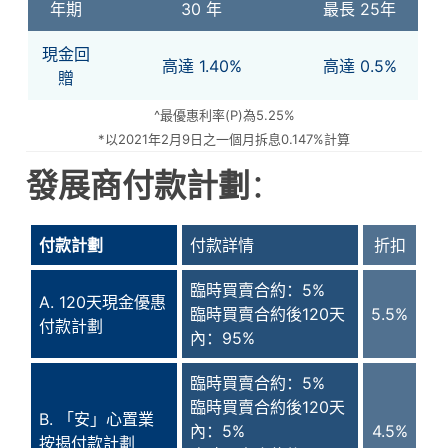
年期
30 年
最長 25年
現金回
高達 1.40%
高達 0.5%
贈
^最優惠利率(P)為5.25%
*以2021年2月9日之一個月拆息0.147%計算
發展商付款計劃
：
付款計劃
付款詳情
折扣
臨時買賣合約：5%
A. 120天現金優惠
臨時買賣合約後120天
5.5%
付款計劃
內：95%
臨時買賣合約：5%
臨時買賣合約後120天
B. 「安」心置業
內：5%
4.5%
按揭付款計劃