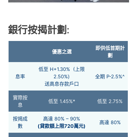
銀行按揭計劃
:
即供低首期計
優惠之選
劃
低至 H+1.30% (上限
息率
2.50%)
全期 P-2.5%^
送高息存款戶口
實際按
低至 1.45%*
低至 2.75%
息
按揭成
高達 80% – 90%
高達 80%
數
(貸款額上限720萬元)