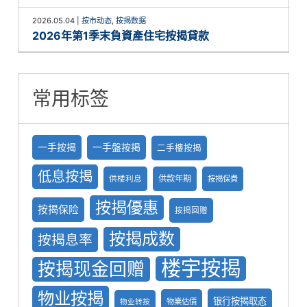
2026.05.04
|
按市动态
,
按揭数据
2026年第1季末負資產住宅按揭貸款
常用标签
一手按揭
一手盤按掲
二手樓按揭
低息按揭
供款年期
供楼利息
按揭保費
按揭優惠
按揭保险
按揭回赠
按揭成数
按揭息率
楼宇按揭
按揭现金回赠
物业按揭
银行按揭取态
物業估價
物业转按