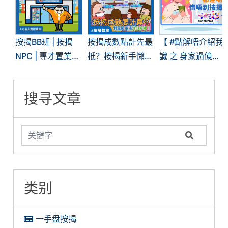
按揭BB班 | 按揭
按揭成數點計先最
【 #點解唔介紹我
NPC | 專才置業按
抵？按揭新手懶人
識 之 身家過億都
揭 | 内地人在港置
包 ─ 按揭成數篇
差啲借唔到按揭】
業？要點揀？要點
搜寻文章
做？
类别
一手盘按揭