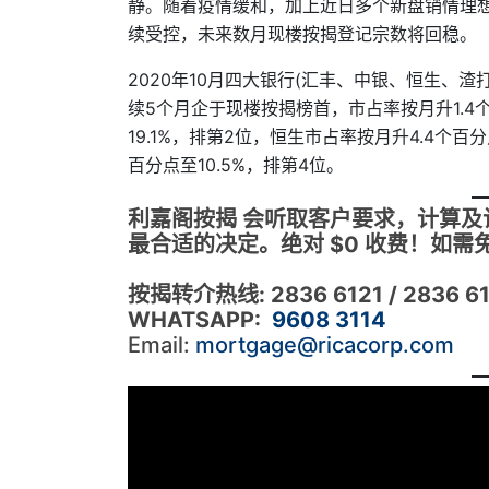
静。随着疫情缓和，加上近日多个新盘销情理
续受控，未来数月现楼按揭登记宗数将回稳。
2020年10月四大银行(汇丰、中银、恒生、渣
续5个月企于现楼按揭榜首，市占率按月升1.4个
19.1%，排第2位，恒生市占率按月升4.4个百
百分点至10.5%，排第4位。
利嘉阁按揭 会听取客户要求，计算
最合适的决定。绝对 $0 收费！如
按揭转介热线:
2836 6121 / 2836 6
WHATSAPP:
9608 3114
Email:
mortgage@ricacorp.com