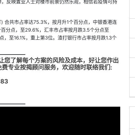
想，反映置业人士对楼市前景仍然乐观，相信若疫情可持
打) 合共市占率达75.3%，按月升1个百分点，中银香港连
百分点，至29.6%，汇丰市占率按月跌3.5个分点至
分点，至16.1%，重上第3位。渣打银行市占率按月跌1.3个
及让您了解每个方案的风险及成本，好让您作出
需免费专业按揭顾问服务，欢迎随时联络我们:
183