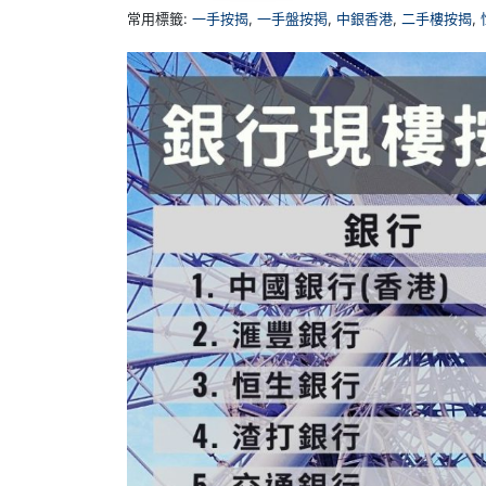
常用標籤:
一手按揭
,
一手盤按掲
,
中銀香港
,
二手樓按揭
,