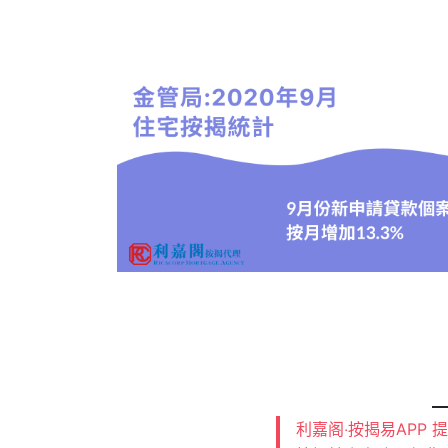
利嘉阁‧按揭易APP