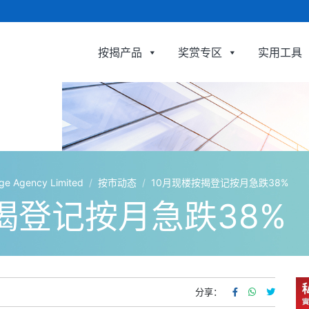
按揭产品
奖赏专区
实用工具
利嘉閣按揭代理有限公司 Ricacorp Mortgage Agency
Agency Limited
/
按市动态
/
10月现楼按揭登记按月急跌38%
揭登记按月急跌38%
分享：