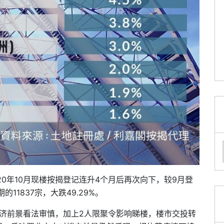
0年10月现楼按揭登记连升4个月后再次向下，较9月登
期的11837宗，大跌49.29%。
济前景看法审慎，加上2人限聚令影响睇楼，楼市交投转