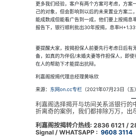
更多我们经验，客户有两个方案可考虑，方案
己的对象，但会影响到以后的未来置业方案二
能成数成但能看广告到一成，他们要上按揭息率
报告下，银行顺利批出30年按揭，息率H+1.33
要提醒大家，按揭担保人前要先行考虑日后有
备，如真的为伴侣/未婚夫妻等作担保人，即
在人的帮助下才能提出抗辩。
利嘉阁按揭代理总经理黄咏欣
来源：
东网on.cc专栏
（2021年07月23日（
利嘉阁选择揭开与坊间关系派银行的
折离奇的案例，我们都排除万万，出尽
利嘉阁按揭转介热线: 2836 6121 / 28
Signal / WHATSAPP
:
9608 3114