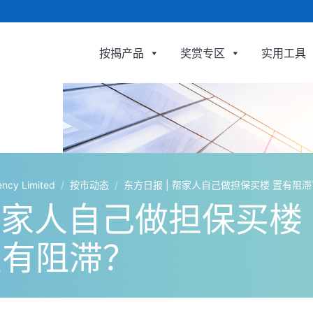
按揭产品
奖赏专区
实用工具
利嘉閣按揭代理有限公司 Ricacorp Mortgage Agency Limi
y Limited
/
按市动态
/
东方日报 | 帮家人自己做担保买楼 置有阻滞
 帮家人自己做担保买楼
置有阻滞？