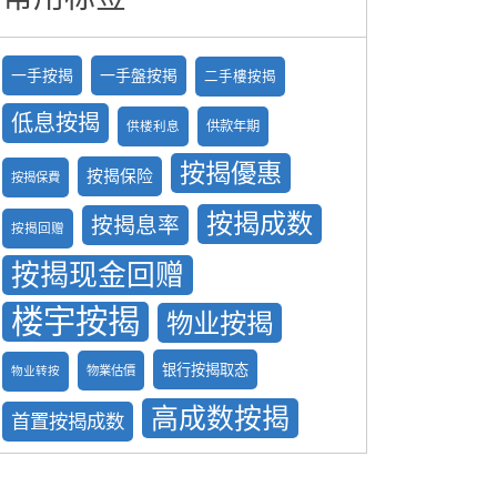
一手按揭
一手盤按掲
二手樓按揭
低息按揭
供款年期
供楼利息
按揭優惠
按揭保险
按揭保費
按揭成数
按揭息率
按揭回赠
按揭现金回赠
楼宇按揭
物业按揭
银行按揭取态
物業估價
物业转按
高成数按揭
首置按揭成数