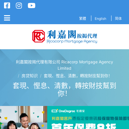
繁體
English
简体
利嘉閣按揭代理有限公司 Ricacorp Mortgage Agency
利嘉閣按揭代理有限公司 Ricacorp M
Limited
/
房贷知识
/
套現、慳息、清數，轉按財技幫到你！
套現、慳息、清數，轉按財技幫到
你！