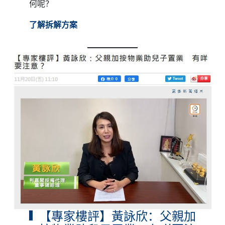
何呢？
了解拆解方案
【專家樓評】黃詠欣：父親加