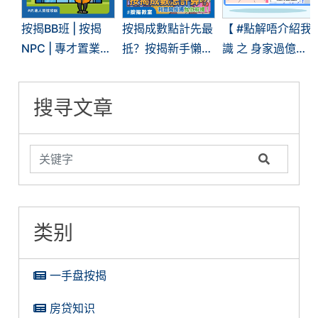
按揭BB班 | 按揭
按揭成數點計先最
【 #點解唔介紹我
NPC | 專才置業按
抵？按揭新手懶人
識 之 身家過億都
揭 | 内地人在港置
包 ─ 按揭成數篇
差啲借唔到按揭】
業？要點揀？要點
搜寻文章
做？
类别
一手盘按揭
房贷知识