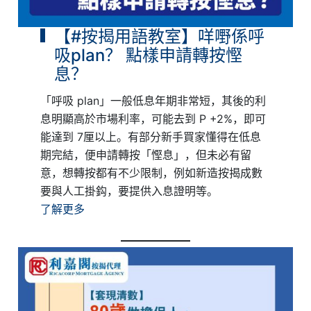
【#按揭用語教室】咩嘢係呼
吸plan？ 點樣申請轉按慳
息？
「呼吸 plan」一般低息年期非常短，其後的利
息明顯高於市場利率，可能去到 P +2%，即可
能達到 7厘以上。有部分新手買家懂得在低息
期完結，便申請轉按「慳息」，但未必有留
意，想轉按都有不少限制，例如新造按揭成數
要與人工掛鈎，要提供入息證明等。
了解更多