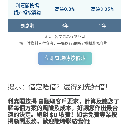
利嘉閣按揭
高達0.3%
高達0.35%
額外轉按獎賞
罰息期
3年
2年
#以上皆享高息存款戶口
##上述資料只供參考，一概以有關銀行/機構批核作準。
立即查詢轉按優惠
提示：借定唔借？還得到先好借！
利嘉閣按揭 會聽取客戶要求，計算及讓您了
解每個方案的風險及成本，好讓您作出最合
適的決定。絕對 $0 收費！如需免費專業按
揭顧問服務，歡迎隨時聯絡我們: