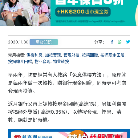
2020.11.30
分享：
房贷知识
常用標籤:
供楼利息
,
加按套现
,
套現財技
,
按揭回赠
,
按揭现金回赠
,
按揭轉介回贈
,
物业套现
,
物业转按
早兩年，坊間經常有人教路「免息供樓方法」，原理就
是每兩年做一次轉按，賺銀行現金回贈，同時更可考慮
套現再投資。
近月銀行又再上調轉按現金回贈(高達1%)，另加利嘉閣
按揭額外獎賞( 高達0.35%)，以轉按套現、慳息、清
數，絕對是好時機。