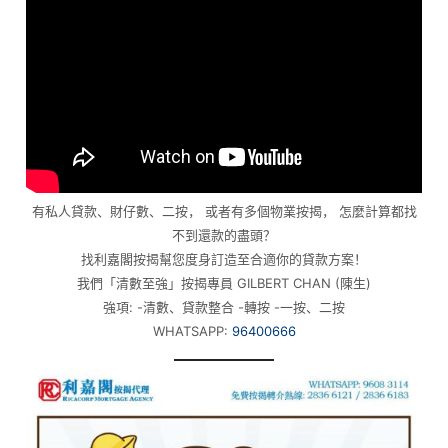
有私人貸款、財仔數、二按， 或者有多個物業按揭， 怎麼計算都找
不到還款的盡頭？
找利嘉閣按揭幫您度身訂造至合適你的貸款方案！
我們「清數至強」按揭專員 GILBERT CHAN (陳生)
強項: -清數、貸款整合 -轉按 -一按、二按
WHATSAPP:
96400666