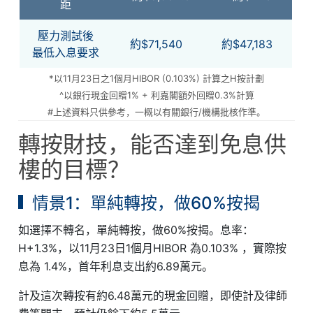
距
壓力測試後
約$71,540
約$47,183
最低入息要求
*以11月23日之1個月HIBOR (0.103%) 計算之H按計劃
^以銀行現金回贈1% + 利嘉閣額外回贈0.3%計算
#上述資料只供參考，一概以有關銀行/機構批核作準。
轉按財技，能否達到免息供
樓的目標？
情景1：單純轉按，做60%按揭
如選擇不轉名，單純轉按，做60%按揭。息率：
H+1.3%，以11月23日1個月HIBOR 為0.103% ，實際按
息為 1.4%，首年利息支出約6.89萬元。
計及這次轉按有約6.48萬元的現金回贈，即使計及律師