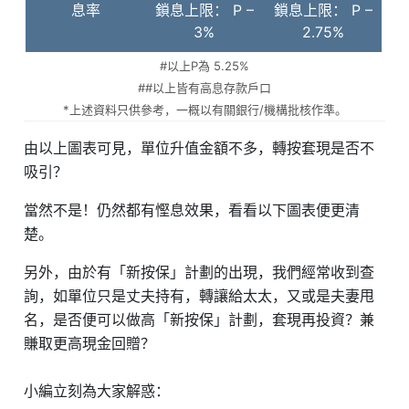
息率
鎖息上限： P –
鎖息上限： P –
3%
2.75%
#以上P為 5.25%
##以上皆有高息存款戶口
*上述資料只供參考，一概以有關銀行/機構批核作準。
由以上圖表可見，單位升值金額不多，轉按套現是否不
吸引？
當然不是！仍然都有慳息效果，看看以下圖表便更清
楚。
另外，由於有「新按保」計劃的出現，我們經常收到查
詢，如單位只是丈夫持有，轉讓給太太，又或是夫妻甩
名，是否便可以做高「新按保」計劃，套現再投資？兼
賺取更高現金回贈？
小編立刻為大家解惑：