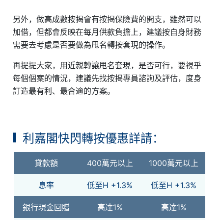
另外，做高成數按揭會有按揭保險費的開支，雖然可以
加借，但都會反映在每月供款負擔上，建議按自身財務
需要去考慮是否要做為甩名轉按套現的操作。
再提提大家，用近親轉讓甩名套現，是否可行，要視乎
每個個案的情況，建議先找按揭專員諮詢及評估，度身
訂造最有利、最合適的方案。
利嘉閣快閃轉按優惠詳請：
貸款額
400萬元以上
1000萬元以上
息率
低至H +1.3%
低至H +1.3%
銀行現金回贈
高達1%
高達1%