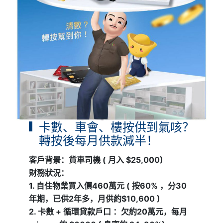
卡數、車會、樓按供到氣咳？
轉按後每月供款減半！
客戶背景：貨車司機 ( 月入 $25,000)
財務狀況：
1. 自住物業買入價460萬元 ( 按60% ，分30
年期，已供2年多，月供約$10,600 )
2. 卡數 + 循環貸款戶口 ：欠約20萬元，每月