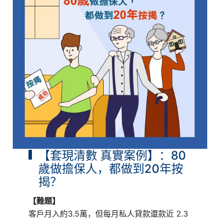
【套現清數 真實案例】：80
歲做擔保人，都做到20年按
揭？
【難題】
客戶月入約3.5萬，但每月私人貸款還款近 2.3