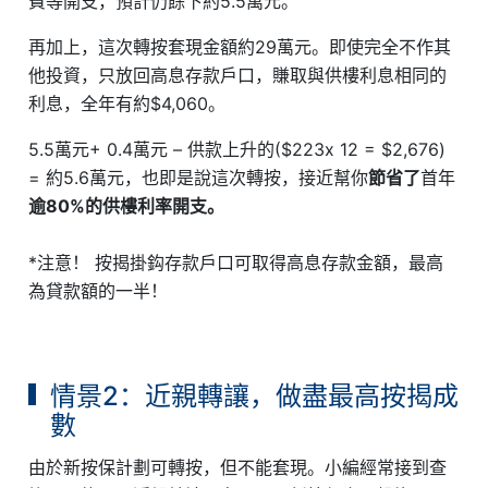
費等開支，預計仍餘下約5.5萬元。
再加上，這次轉按套現金額約29萬元。即使完全不作其
他投資，只放回高息存款戶口，賺取與供樓利息相同的
利息，全年有約$4,060。
5.5萬元+ 0.4萬元 – 供款上升的($223x 12 = $2,676)
= 約5.6萬元，也即是說這次轉按，接近幫你
節省了
首年
逾80%的供樓利率開支。
*注意！ 按揭掛鈎存款戶口可取得高息存款金額，最高
為貸款額的一半！
情景2：近親轉讓，做盡最高按揭成
數
由於新按保計劃可轉按，但不能套現。小編經常接到查