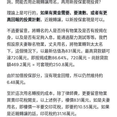
詢，問能否用近親轉讓甩名，再用新按保套現投資？
理論上是可行的，
如果有資金需要、要清數、或者有更
高回報的投資計劃
，近親轉讓，以新按保套現是可以。
不過要留意，將轉名的人是否持有物業及是否有按揭在
身，以及是否有足夠入息，能通過壓力測試等等。我們
假設原夫妻聯名物業，丈夫甩名，將物業轉到太太名
下，這個情況下，以最新估值為831萬元，最高貸款額可
達720萬元，即按揭成數86.64%，720萬元 – 尚餘貸款
額469.2萬元 = 可套現約250.8萬元。
由於加借按保部分，沒有現金回贈，所以仍然維持約
6.48萬元。
至於這次甩名轉按的成本，除了律師費，更要留意物業
買賣印花稅開支，以上述例子，樓價831萬元，如是夫妻
甩名，即樓價一半要交印花稅，即要約10.55萬元。如果
是近親轉讓的話，印花稅約31.16萬元。