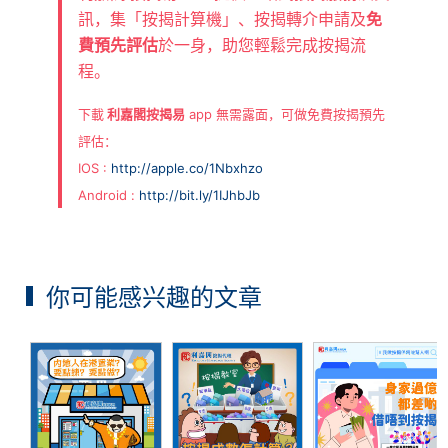
訊，集「按揭計算機」、按揭轉介申請及
免
費預先評估
於一身，助您輕鬆完成按揭流
程。
下載
利嘉閣按揭易
app 無需露面，可做免費按揭預先
評估：
IOS :
http://apple.co/1Nbxhzo
Android :
http://bit.ly/1IJhbJb
你可能感兴趣的文章