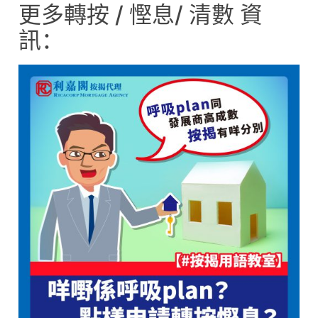
更多轉按 / 慳息/ 清數 資
訊：