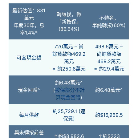
最新估值：831
轉讓後，做
萬元
不轉名，
「新按保」
年期30年，息
單純轉按(60%)
(86.64%)
率1.4%*
720萬元 – 尚
498.6萬元 –
餘貸款額469.2
尚餘貸款額
可套現金額
萬元
469.2萬元
= 約250.8萬元
= 約29.4萬元
約6.48萬元^
現金回贈^
(
按保部分不計
約6.48萬元^
算現金回贈
)
約25,729.1 (連
每月供款
約$16,969.5
保費)
與未轉按前差
↑約$8,982.6
↑約$223