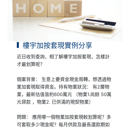
樓宇加按套現實例分享
近日收到查詢，相了解樓宇加按套現，怎樣計
才最划算呢？
個案背景： 生意上要資金現金周轉，想透過物
業加套現取得資金。持有物業狀況： 有2層物
業，最新估值皆約600萬元 （物業1.尚餘 50萬
元貸款 ，物業2. 已供滿的現契物業）
問題： 應用哪一個物業加按套現較划算呢？多
可套取多少現金呢？每月供款及最長還款期如