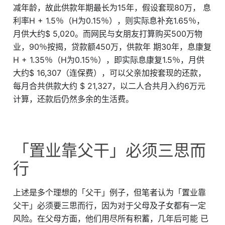
减年龄，故此供款年期最长为15年，假设套现80万， 息
利率H + 1.5％（H为0.15％），则实际息补充1.65％，
月供大约$ 5,020。而网民与女朋友打算购买500万物
业，90％按揭，贷款额450万，供款年 期30年，息康复
H + 1.35％（H为0.15％），即实际息康复1.5％，月供
大约$ 16,307（连保费），可以父亲加按套现的还款，
每月合共供款大约 $ 21,327，以二人合共月入约6万元
计算，还款后仍然多余的生活费。
「置业靠父干」必须三思而
行
上述是多个理想的「父干」例子，但笔者认为「置业靠
父干」必须要三思而行，因为对于父母及子女都有一定
风险。在父母方面，他们用尽所有积蓄，几年后可能 已