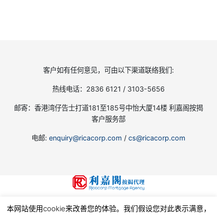
客户如有任何意见，可由以下渠道联络我们:
热线电话：2836 6121 / 3103-5656
邮寄：香港湾仔告士打道181至185号中怡大厦14楼 利嘉阁按揭
客户服务部
电邮:
enquiry@ricacorp.com
/
cs@ricacorp.com
地产代理（公司）牌照号码:C-002504
本网站使用cookie来改善您的体验。我们假设您对此表示满意，
© 2026
利嘉閣按揭代理有限公司 Ricacorp Mortgage Agency Limited
, all rights reserved.
使