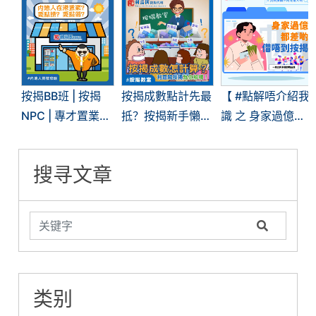
按揭BB班 | 按揭
按揭成數點計先最
【 #點解唔介紹我
NPC | 專才置業按
抵？按揭新手懶人
識 之 身家過億都
揭 | 内地人在港置
包 ─ 按揭成數篇
差啲借唔到按揭】
業？要點揀？要點
搜寻文章
做？
类别