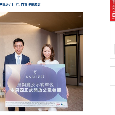
按揭轉介回贈
,
首置按揭成数