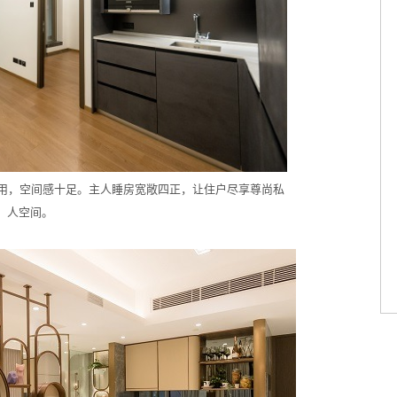
实用，空间感十足。主人睡房宽敞四正，让住户尽享尊尚私
人空间。