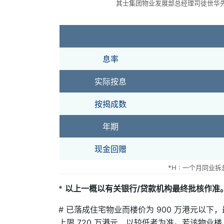
其士集团物业发展部总经理司徒世华先
息率
实际按息
按揭成数
年期
现金回赠
*H : 一个月同业拆息
*
以上一概以有关银行/贷款机构最终批核作准
# 已落成住宅物业而楼价为 900 万港元以下，最
上限 720 万港元，以较低者为准。若该物业楼 价