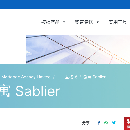
按揭产品
奖赏专区
实用工具
利嘉閣按揭代理有限公司 Ricacorp Mortgage 
tgage Agency Limited
/
一手盘按揭
/
傲寓 Sablier
 Sablier
分享：