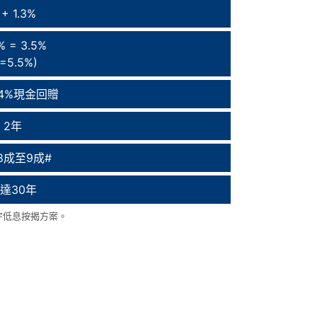
 + 1.3%
% = 3.5%
P=5.5%)
.4%現金回贈
2年
8成至9成#
達30年
宇低息按揭方案。