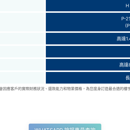
H
P-2
(
高達1
高達
長
會因應客戶的實際財務狀況、還款能力和物業價格，為您度身訂造最合適的樓