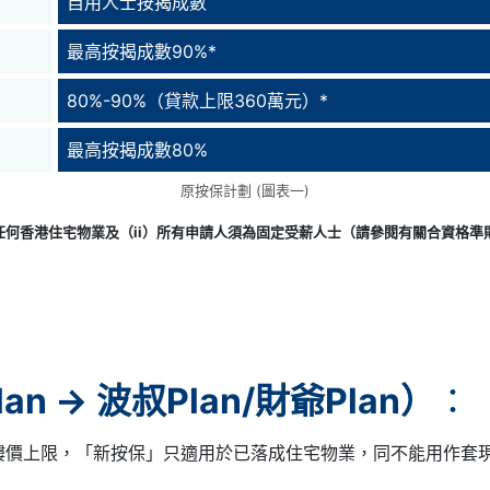
自用人士按揭成數
最高按揭成數90%*
80%-90%（貸款上限360萬元）*
最高按揭成數80%
原按保計劃 (圖表一)
任何香港住宅物業及（ii）所有申請人須為固定受薪人士（請參閱有關合資格
 → 波叔Plan/財爺Plan）
：
樓價上限，「新按保」只適用於已落成住宅物業，同不能用作套