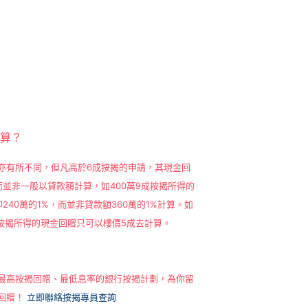
計算？
亦有所不同，但凡高於6成按揭的申請，其現金回
而並非一般以貸款額計算，如400萬9成按揭所得的
240萬的1%，而並非貸款額360萬的1%計算。如
，按揭所得的現金回贈只可以樓價5成去計算。
最高按揭回贈、最低息率的銀行按揭計劃，為你留
回贈！
立即聯絡按揭專員查詢