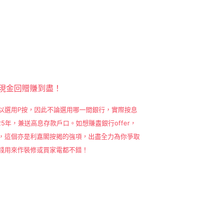
特高現金回贈賺到盡！
以選用P按，因此不論選用哪一間銀行，實際按息
25年，兼送高息存款戶口。如想賺䀆銀行offer，
，這個亦是利嘉閣按揭的強項，出盡全力為你爭取
錢用來作裝修或買家電都不錯！