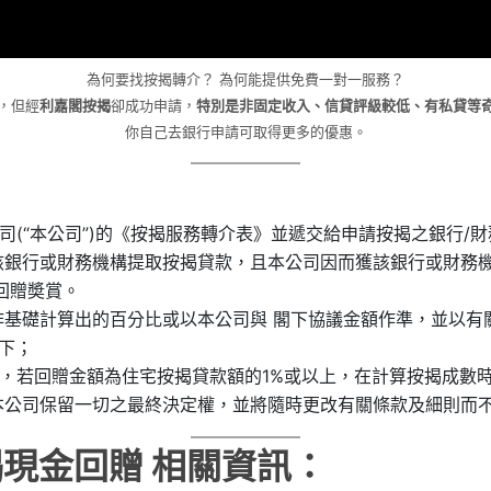
為何要找按揭轉介？ 為何能提供免費一對一服務？
，但經
利嘉閣按揭
卻成功申請，
特別是非固定收入、信貸評級較低、有私貸等
你自己去銀行申請可取得更多的優惠。
(“本公司”)的《按揭服務轉介表》並遞交給申請按揭之銀行/
於該銀行或財務機構提取按揭貸款，且本公司因而獲該銀行或財務
回贈奬賞。
作基礎計算出的百分比或以本公司與 閣下協議金額作準，並以有
下；
，若回贈金額為住宅按揭貸款額的1%或以上，在計算按揭成數
本公司保留一切之最終決定權，並將隨時更改有關條款及細則而
揭現金回贈 相關資訊：