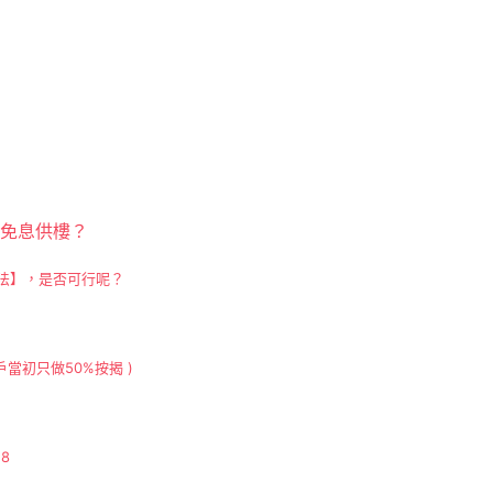
至免息供樓？
法】，是否可行呢？
戶當初只做50%按揭 )
28