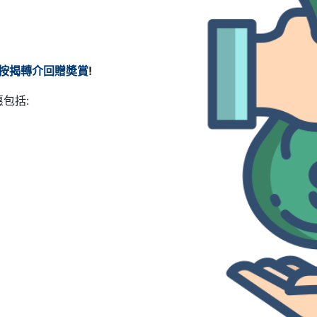
 按揭轉介回贈奬賞
!
包括:
品