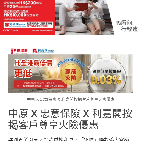
中原 X 忠意保險 X 利嘉閣按揭客戶尊享火險優惠
中原 X 忠意保險 X 利嘉閣按
揭客戶尊享火險優惠
講到置業開支，除咗供樓利息，「火險」絕對係大家極