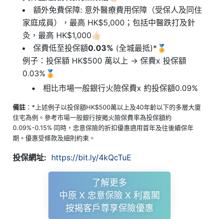
額外免費保障: 意外醫療費用保障（受保人及同住
家庭成員），最高 HK$5,000；包括中醫跌打及針
灸，最高 HK$1,000👍🏻
保費低至投保額
0.03%
(全城最抵)*🏅
例子：投保額 HK$500 萬以上 → 保費x 投保額
0.03%🏅
相比市場一般銀行火險保費x 約投保額0.09%
備註
：*上述例子以投保額HK$500萬以上及40年齡以下的多層大廈
住宅為例。參考市場一般銀行按揭火險保費率為投保額約
0.09%-0.15%‧同時，忠意保險的折扣優惠適用首年及往後續保年
期。優惠受條款及細則約束。
投保網址:
https://bit.ly/4kQcTuE
了解更多
中原 X 忠意保險 X 利嘉閣
按揭客戶尊享保險優惠