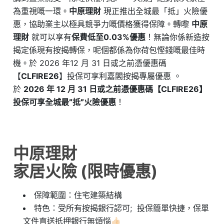
為重視嘅一環。
中原理財
現正推出全城最「抵」火險優
惠，協助業主以極具競爭力嘅價格獲得保障。轉嚟
中原
理財
就可以享有
保費低至0.03%優惠
！無論你係新造按
揭定係現有按揭轉保，呢個都係為你荷包慳錢嘅最佳時
機。於 2026 年12 月 31 日或之前憑優惠碼
【
CLFIRE26
】投保可享利嘉閣按揭專屬優惠 。
於
2026 年 12 月 31 日或之前憑優惠碼【CLFIRE26】
投保可享
全城最”抵”
火險優惠
！
中原理財
家居火險 (限時優惠)
保障範圍：住宅建築結構
特色：受所有按揭銀行認可; 投保簡單快捷，保單
文件直送抵押銀行無煩惱👍🏻