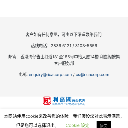
客户如有任何意见，可由以下渠道联络我们:
热线电话：2836 6121 / 3103-5656
邮寄：香港湾仔告士打道181至185号中怡大厦14楼 利嘉阁按揭
客户服务部
电邮:
enquiry@ricacorp.com
/
cs@ricacorp.com
地产代理（公司）牌照号码:C-002504
本网站使用cookie来改善您的体验。我们假设您对此表示满意，
© 2026
利嘉閣按揭代理有限公司 Ricacorp Mortgage Agency Limited
, all rights reserved.
使
用条款和私隐政策
但是您可以选择退出。
Cookie 设定
接受