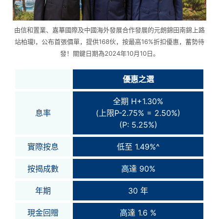
由信和置業、嘉華國際及中國海外發展合作發展的元朗錦田南錦上路
站柏瓏I，公布首張價單，提供168伙，按最高16%折扣優惠，蓄勢待
發！關鍵日期為2024年10月10日。
優惠之選
全期 H+1.30%
息率
(上限P-2.75% = 2.50%)
(P: 5.25%)
實際按息
低至 1.49%^
按揭成數
高達 90%
年期
30 年
現金回贈
高達 1.6 %