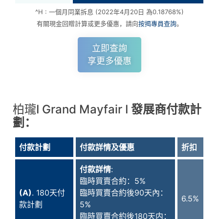
^H : 一個月同業拆息 (2022年4月20日 為0.18768%)
有關現金回贈計算或更多優惠，請向
按揭專員查詢
。
立即查詢
享更多優惠
柏瓏I Grand Mayfair I
發展商付款計
劃：
付款計劃
付款詳情及優惠
折扣
付款詳情
:
臨時買賣合約：5%
(A)
. 180天付
臨時買賣合約後90天內：
6.5%
款計劃
5%
臨時買賣合約後180天内：