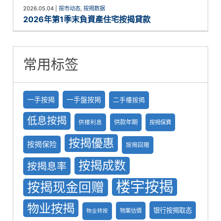
2026.05.04
|
按市动态
,
按揭数据
2026年第1季末負資產住宅按揭貸款
常用标签
一手按揭
一手盤按掲
二手樓按揭
低息按揭
供款年期
供楼利息
按揭保費
按揭優惠
按揭保险
按揭回赠
按揭成数
按揭息率
楼宇按揭
按揭现金回赠
物业按揭
银行按揭取态
物業估價
物业转按