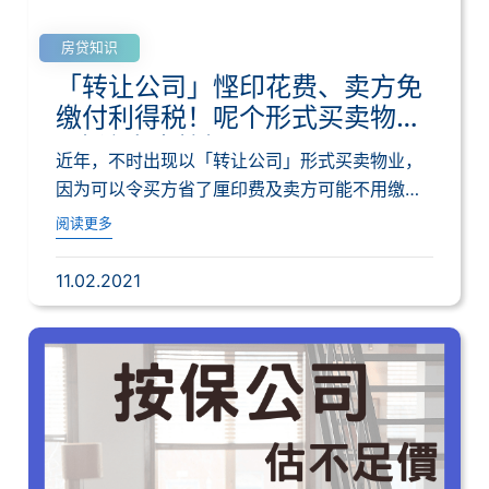
房贷知识
「转让公司」悭印花费、卖方免
缴付利得税！呢个形式买卖物业
3大注意｜按揭通识
近年，不时出现以「转让公司」形式买卖物业，
因为可以令买方省了厘印费及卖方可能不用缴付
利得税...
阅读更多
11.02.2021