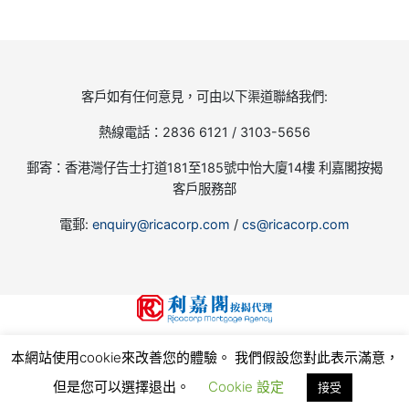
客戶如有任何意見，可由以下渠道聯絡我們:
熱線電話：2836 6121 / 3103-5656
郵寄：香港灣仔告士打道181至185號中怡大廈14樓 利嘉閣按揭
客戶服務部
電郵:
enquiry@ricacorp.com
/
cs@ricacorp.com
地產代理(公司)牌照號碼:C-002504
本網站使用cookie來改善您的體驗。 我們假設您對此表示滿意，
© 2026
利嘉閣按揭代理有限公司 Ricacorp Mortgage Agency Limited
, all rights reserved.
使
用條款和私隱政策
但是您可以選擇退出。
Cookie 設定
接受