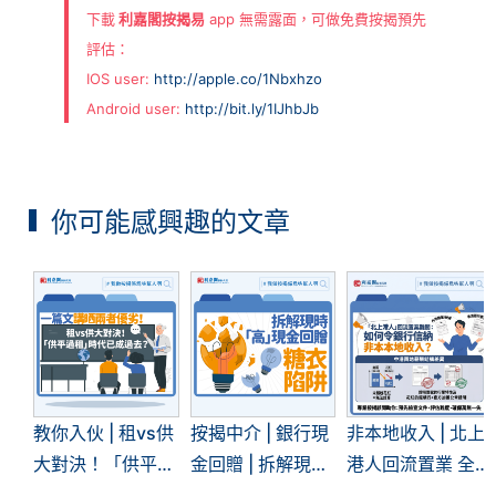
下載
利嘉閣按揭易
app 無需露面，可做免費按揭預先
評估：
IOS user:
http://apple.co/1Nbxhzo
Android user:
http://bit.ly/1IJhbJb
你可能感興趣的文章
教你入伙 | 租vs供
按揭中介 | 銀行現
非本地收入 | 北上
大對決！「供平過
金回贈 | 拆解現時
港人回流置業 全
租」現象再現 | 一
「高」現金回贈的
面拆解內地入息按