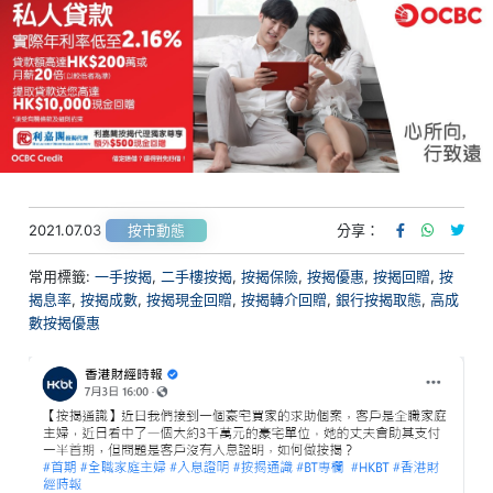
2021.07.03
分享：
按市動態
常用標籤:
一手按揭
,
二手樓按揭
,
按揭保險
,
按揭優惠
,
按揭回贈
,
按
揭息率
,
按揭成數
,
按揭現金回贈
,
按揭轉介回贈
,
銀行按揭取態
,
高成
數按揭優惠