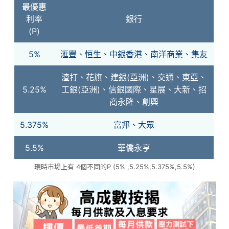
最優惠
利率
銀行
(P)
5%
滙豐、恒生、中銀香港、南洋商業、集友
渣打、花旗、建銀(亞洲)、交通、東亞、
5.25%
工銀(亞洲)、信銀國際、星展、大新、招
商永隆、創興
5.375%
富邦、大眾
5.5%
華僑永亨
現時市場上有 4個不同的P (5% ,5.25%,5.375%,5.5%)