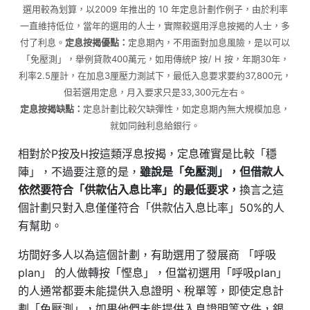
選用較為划算，以2009 年推出的 10 年定息計劃作例子，由於利率
一直維持低位，當年的選用的人士，實際較選用浮息按揭的人士，多
付了利息。
定息按揭優點：
定息期內，不用面對加息風險，是以可以
「免壓測」，舉例貸款400萬元，如用傳統P 按/ H 按，年期30年，
利率2.5厘計，在加息3厘壓力測試下，最低入息要求要約37,800元，
但若選用定息，月入要求只是33,300元左右。
定息按揭缺點：
定息計劃比較欠缺彈性，如定息期內無大規模加息，
就如同蝕利息給銀行。
相對於P按及H按這類浮息按揭，定息確實是比較「穩
陣」，不過要注意的是，
雖說是「免壓測」，但借款人
依然要符合「供款佔入息比率」的最低要求，
換言之這
個計劃只對入息僅僅符合「供款佔入息比率」50%的人
有幫助。
坊間好多人以為這個計劃，有助選用了發展商 「呼吸
plan」 的人做轉按「慳息」，但當初選用「呼吸plan」
的人通常都要未能提供入息證明、稅單等，即使定息計
劃「免壓測」，如果他們未能提供入息證明等文件，銀