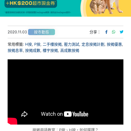
2020.11.03
分享：
按市動態
常用標籤:
H按
,
P按
,
二手樓按揭
,
壓力測試
,
定息按揭計劃
,
按揭優惠
,
按揭息率
,
按揭成數
,
樓宇按揭
,
高成數按揭
按揭用語教室：P按、H按，如何選擇？