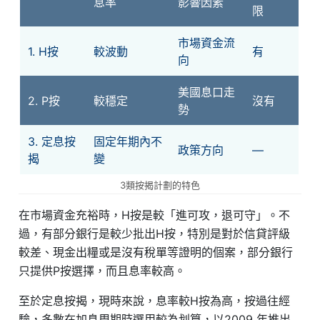
息率
影響因素
限
市場資金流
1. H按
較波動
有
向
美國息口走
2. P按
較穩定
沒有
勢
3. 定息按
固定年期內不
政策方向
—
揭
變
3類按揭計劃的特色
在市場資金充裕時，H按是較「進可攻，退可守」。不
過，有部分銀行是較少批出H按，特別是對於信貸評級
較差、現金出糧或是沒有稅單等證明的個案，部分銀行
只提供P按選擇，而且息率較高。
至於定息按揭，現時來說，息率較H按為高，按過往經
驗，多數在加息周期時選用較為划算，以2009 年推出