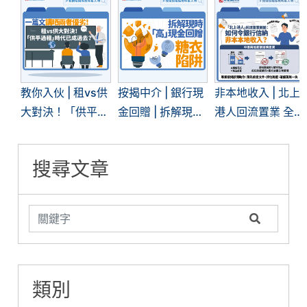
教你入伙 | 租vs供
按揭中介 | 銀行現
非本地收入 | 北上
大對決！「供平過
金回贈 | 拆解現時
港人回流置業 全
租」現象再現 | 一
「高」現金回贈的
面拆解內地入息按
文看清兩者優劣
糖衣陷阱
揭難關
搜尋文章
類別