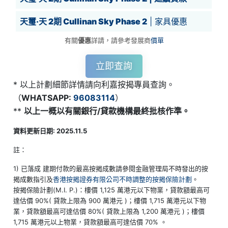
天璽‧天 2期 Cullinan Sky Phase 2
| 家具優惠
有關
優惠
詳請，請參考發展商
價單
立即查詢
* 以上計劃細節詳情請向利嘉按揭專員查詢。
（
WHATSAPP:
96083114
）
**
以上一概以有關銀行/貸款機構最終批核作準。
資料更新日期: 2025.11.5
註：
1) 已落成 建期付款的最高按揭成數請參閱金融管理局不時發出的按
揭成數指引及
香港按揭證券有限公司不時調整的按揭保險計劃
。
按揭保險計劃(M.I. P.)：樓價 1,125 萬港元以下物業，貸款額最高可
達估價 90%( 貸款上限為 900 萬港元 )；樓價 1,715 萬港元以下物
業，貸款額最高可達估價 80%( 貸款上限為 1,200 萬港元 )；樓價
1,715 萬港元以上物業，貸款額最高可達估價 70% 。