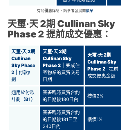
有關
優惠
詳請，請參考發展商
價單
天璽‧天 2期 Cullinan Sky
Phase 2
提前成交優惠：
天璽‧天 2期
天璽‧天 2期
天璽‧天 2期
Cullinan
Cullinan Sky
Cullinan Sky
Sky Phas
e
Phase 2
| 完成住
Phase 2
| 提前
2
| 付款計
宅物業的買賣交易
成交優惠金額
劃
日期
適用於付款
簽署臨時買賣合約
樓價2%
計劃
（B1）
的日期後180日內
簽署臨時買賣合約
的日期後181日至
樓價1%
240日內