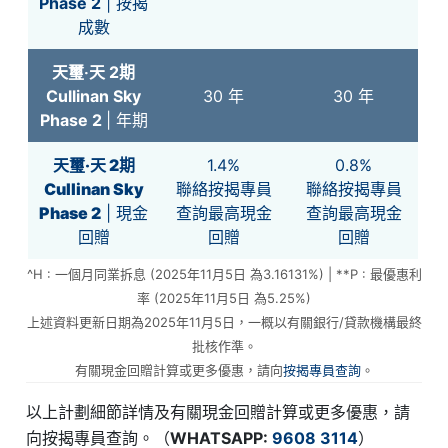
Phase 2
| 按揭
成數
天璽‧天 2期
Cullinan Sky
30 年
30 年
Phase 2
| 年期
天璽‧天 2期
1.4%
0.8%
Cullinan Sky
聯絡按揭專員
聯絡按揭專員
Phase 2
| 現金
查詢最高現金
查詢最高現金
回贈
回贈
回贈
^H : 一個月同業拆息 (2025年11月5日 為3.16131%) | **P : 最優惠利
率 (2025年11月5日 為5.25%)
上述資料更新日期為2025年11月5日，一概以有關銀行/貸款機構最終
批核作準。
有關現金回贈計算或更多優惠，請向
按揭專員查詢
。
以上計劃細節詳情及有關現金回贈計算或更多優惠，請
向按揭專員查詢。（
WHATSAPP:
9608 3114
）