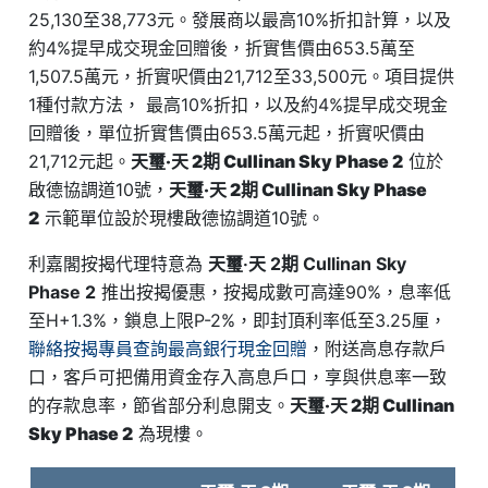
25,130至38,773元。發展商以最高10%折扣計算，以及
約4%提早成交現金回贈後，折實售價由653.5萬至
1,507.5萬元，折實呎價由21,712至33,500元。項目提供
1種付款方法， 最高10%折扣，以及約4%提早成交現金
回贈後，單位折實售價由653.5萬元起，折實呎價由
21,712元起。
天璽‧天 2期 Cullinan Sky Phase 2
位於
啟德協調道10號，
天璽‧天 2期 Cullinan Sky Phase
2
示範單位設於現樓啟德協調道10號。
利嘉閣按揭代理特意為
天璽‧天 2期 Cullinan Sky
Phase 2
推出按揭優惠，按揭成數可高達90%，息率低
至H+1.3%，鎖息上限P-2%，即封頂利率低至3.25厘，
聯絡按揭專員查詢最高銀行現金回贈
，附送高息存款戶
口，客戶可把備用資金存入高息戶口，享與供息率一致
的存款息率，節省部分利息開支。
天璽‧天 2期 Cullinan
Sky Phase 2
為現樓。