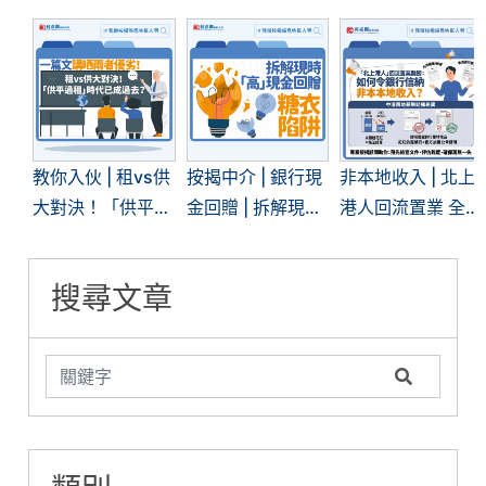
教你入伙 | 租vs供
按揭中介 | 銀行現
非本地收入 | 北上
大對決！「供平過
金回贈 | 拆解現時
港人回流置業 全
租」現象再現 | 一
「高」現金回贈的
面拆解內地入息按
文看清兩者優劣
糖衣陷阱
揭難關
搜尋文章