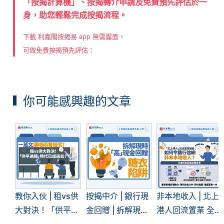
「按揭計算機」、按揭轉介申請及免費預先評估於一
身，助您輕鬆完成按揭流程。
下載 利嘉閣按揭易 app 無需露面，
可做免費按揭預先評估：
你可能感興趣的文章
教你入伙 | 租vs供
按揭中介 | 銀行現
非本地收入 | 北上
大對決！「供平過
金回贈 | 拆解現時
港人回流置業 全
租」現象再現 | 一
「高」現金回贈的
面拆解內地入息按