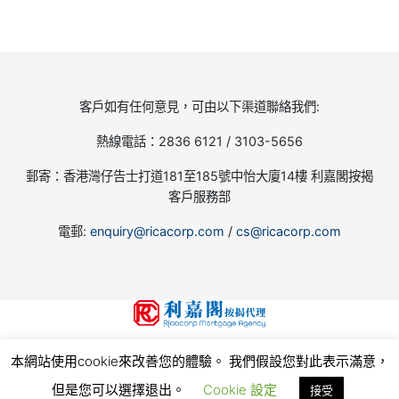
客戶如有任何意見，可由以下渠道聯絡我們:
熱線電話：2836 6121 / 3103-5656
郵寄：香港灣仔告士打道181至185號中怡大廈14樓 利嘉閣按揭
客戶服務部
電郵:
enquiry@ricacorp.com
/
cs@ricacorp.com
地產代理(公司)牌照號碼:C-002504
本網站使用cookie來改善您的體驗。 我們假設您對此表示滿意，
© 2026
利嘉閣按揭代理有限公司 Ricacorp Mortgage Agency Limited
, all rights reserved.
使
用條款和私隱政策
但是您可以選擇退出。
Cookie 設定
接受