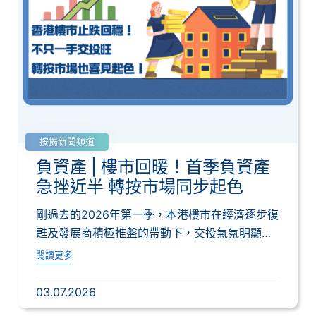
按揭新聞頻道
負資產 | 樓市回暖！首季負資產
急挫近半 轉按市場同步起色
剛過去的2026年第一季，本港樓市在經濟逐步復
甦及發展商積極推盤的帶動下，交投氣氛明顯回
暖...
閱讀更多
03.07.2026