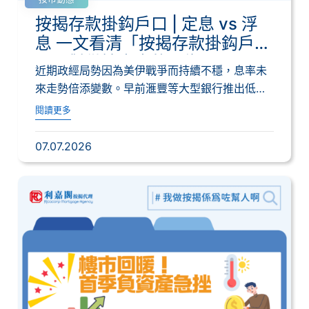
按揭存款掛鈎戶口 | 定息 vs 浮
息 一文看清「按揭存款掛鈎戶
口」對供樓支出的影響
近期政經局勢因為美伊戰爭而持續不穩，息率未
來走勢倍添變數。早前滙豐等大型銀行推出低至
2.7...
閱讀更多
07.07.2026