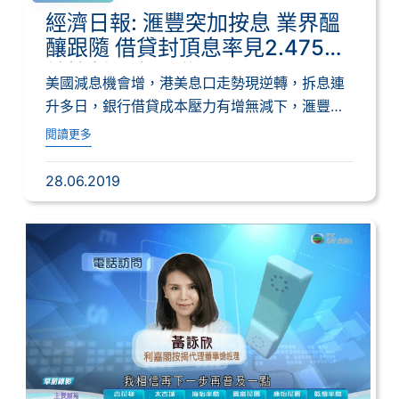
經濟日報: 滙豐突加按息 業界醞
釀跟隨 借貸封頂息率見2.475厘
轉按削現金回贈
美國減息機會增，港美息口走勢現逆轉，拆息連
升多日，銀行借貸成本壓力有增無減下，滙豐本
周起就...
閱讀更多
28.06.2019