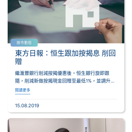
按市動態
東方日報：恒生跟加按揭息 削回
贈
繼滙豐銀行削減按揭優惠後，恒生銀行旋即跟
隨，削減新做按揭現金回贈至最低1%，並調升按
揭鎖息...
閱讀更多
15.08.2019