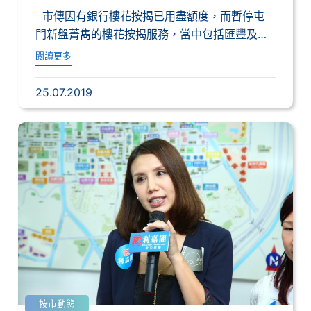
市傳因有銀行樓花按揭已用盡額度，而暫停屯
門新盤菁雋的樓花按揭服務，當中包括匯豐及恆
生。...
閱讀更多
25.07.2019
按市動態