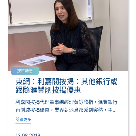
按市動態
東網：利嘉閣按揭：其他銀行或
跟隨滙豐削按揭優惠
利嘉閣按揭代理董事總經理黃詠欣指，滙豐銀行
再削減按揭優惠，業界對消息都感到突然，主因
是這次...
閱讀更多
13.08.2019