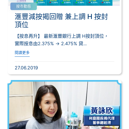
按市動態
滙豐減按揭回贈 兼上調 H 按封
頂位
【按息再升】 最新滙豐銀行上調 H按封頂位，
實際按息由2.375% → 2.475% 貸...
閱讀更多
27.06.2019