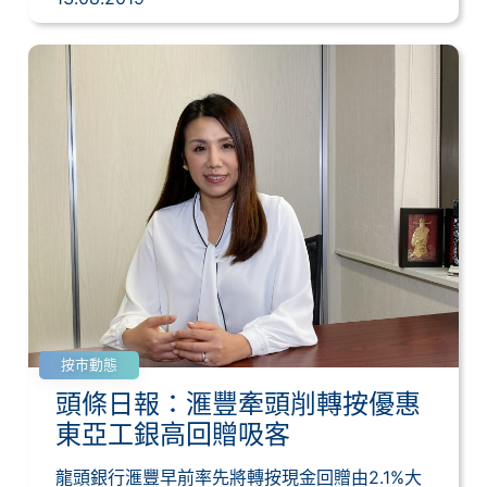
按市動態
頭條日報：滙豐牽頭削轉按優惠
東亞工銀高回贈吸客
龍頭銀行滙豐早前率先將轉按現金回贈由2.1%大