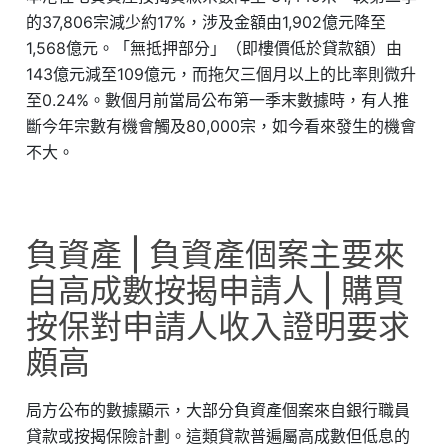
的37,806宗減少約17%，涉及金額由1,902億元降至
1,568億元。「無抵押部分」（即樓價低於貸款額）由
143億元減至109億元，而拖欠三個月以上的比率則微升
至0.24%。數個月前當局公布第一季末數據時，有人推
斷今年宗數有機會觸及80,000宗，如今看來發生的機會
不大。
負資產 | 負資產個案主要來
自高成數按揭申請人 | 購買
按保對申請人收入證明要求
頗高
局方公布的數據顯示，大部分負資產個案來自銀行職員
貸款或按揭保險計劃。這類貸款普遍屬高成數但低息的