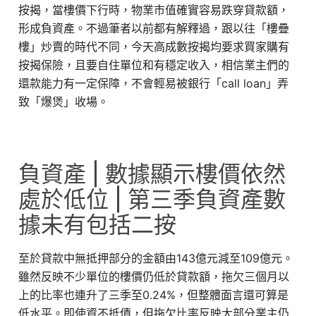
按揭，當樓價下行時，物業市值確實容易跌穿貸款額，
形成負資產。不過筆者以前都有解釋過，跟以往「樓疊
樓」炒賣的時代不同，今天高成數按揭均要求買家購有
按揭保險，且要自住單位和有穩定收入，相信業主們的
還款能力有一定保障，不會輕易被銀行「call loan」弄
致「爆煲」收場。
負資產 | 數據顯示樓價依然
處於低位 | 第三季負資產數
據未有包括二按
至於貸款中無抵押部分的金額由143億元減至109億元。
雖然反映不少單位的樓價仍低於貸款額，拖欠三個月以
上的比率也連升了三季至0.24%，但整體面言還可算是
低水平。即使資不抵債，但拖欠比率反映大部分業主仍