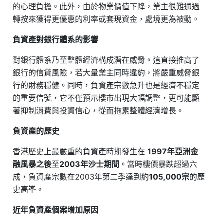
的心理負擔。此外，由於物業價值下降，業主很難通過
轉按來獲得更優惠的利率或套現資金，處境更為被動。
負資產對銀行體系的影響
對銀行體系乃至整體經濟構成潛在威脅。這直接推高了
銀行的信貸風險，若大量業主同時違約，將嚴重威脅銀
行的財務穩健。同時，負資產宗數急升也是經濟不穩定
的重要信號，它不僅預示樓市出現大幅調整，更可能顯
著抑制消費與投資信心，從而拖累整體經濟增長。
負資產的歷史
香港歷史上最嚴重的負資產時期發生在
1997年亞洲金
融風暴之後
至
2003年沙士期間
。當時樓價暴跌超過六
成，負資產宗數在2003年第二季達到約
105,000宗
的歷
史高峯。
近年負資產個案增加原因