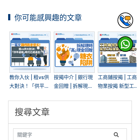
你可能感興趣的文章
教你入伙 | 租vs供
按揭中介 | 銀行現
工商鋪按揭 | 工商
大對決！「供平過
金回贈 | 拆解現時
物業按揭 新型工
租」現象再現 | 一
「高」現金回贈的
廈獲銀行大開綠
文看清兩者優劣
糖衣陷阱
燈？銀行審批關鍵
搜尋文章
在哪？