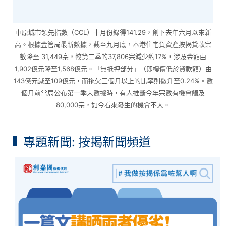
中原城市領先指數（CCL）十月份錄得141.29，創下去年六月以來新
高。根據金管局最新數據，截至九月底，本港住宅負資產按揭貸款宗
數降至 31,449宗，較第二季的37,806宗減少約17%，涉及金額由
1,902億元降至1,568億元。「無抵押部分」（即樓價低於貸款額）由
143億元減至109億元，而拖欠三個月以上的比率則微升至0.24%。數
個月前當局公布第一季末數據時，有人推斷今年宗數有機會觸及
80,000宗，如今看來發生的機會不大。
專題新聞: 按揭新聞頻道