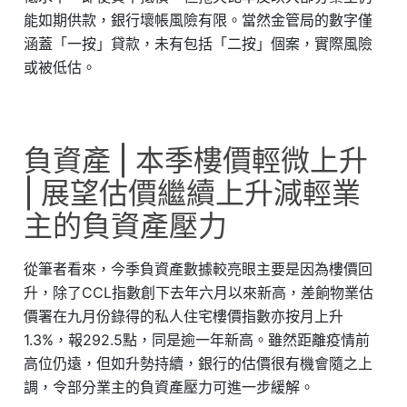
能如期供款，銀行壞帳風險有限。當然金管局的數字僅
涵蓋「一按」貸款，未有包括「二按」個案，實際風險
或被低估。
負資產 | 本季樓價輕微上升
| 展望估價繼續上升減輕業
主的負資產壓力
從筆者看來，今季負資產數據較亮眼主要是因為樓價回
升，除了CCL指數創下去年六月以來新高，差餉物業估
價署在九月份錄得的私人住宅樓價指數亦按月上升
1.3%，報292.5點，同是逾一年新高。雖然距離疫情前
高位仍遠，但如升勢持續，銀行的估價很有機會隨之上
調，令部分業主的負資產壓力可進一步緩解。