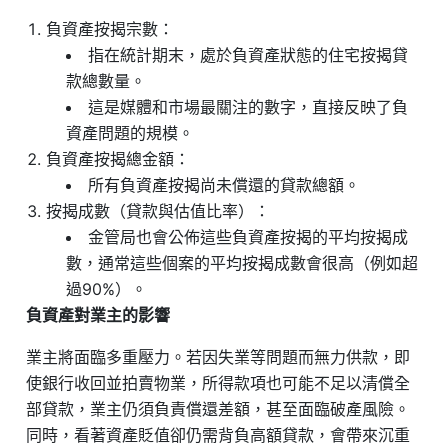
負資產按揭宗數：
指在統計期末，處於負資產狀態的住宅按揭貸
款總數量。
這是媒體和市場最關注的數字，直接反映了負
資產問題的規模。
負資產按揭總金額：
所有負資產按揭尚未償還的貸款總額。
按揭成數（貸款與估值比率）：
金管局也會公佈這些負資產按揭的平均按揭成
數，通常這些個案的平均按揭成數會很高（例如超
過90%）。
負資產對業主的影響
業主將面臨多重壓力。若因失業等問題而無力供款，即
使銀行收回並拍賣物業，所得款項也可能不足以清償全
部貸款，業主仍須負責償還差額，甚至面臨破產風險。
同時，看著資產貶值卻仍需背負高額貸款，會帶來沉重