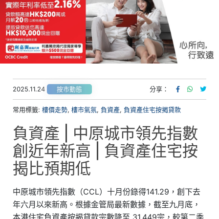
2025.11.24
分享：
按市動態
常用標籤:
樓價走勢
,
樓市氣氛
,
負資產
,
負資產住宅按揭貸款
負資產 | 中原城市領先指數
創近年新高 | 負資產住宅按
揭比預期低
中原城市領先指數（CCL）十月份錄得141.29，創下去
年六月以來新高。根據金管局最新數據，截至九月底，
本港住宅負資產按揭貸款宗數降至 31,449宗，較第二季