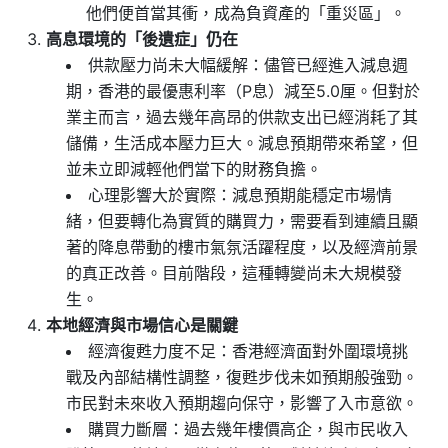
他們便首當其衝，成為負資產的「重災區」。
高息環境的「後遺症」仍在
供款壓力尚未大幅緩解：儘管已經進入減息週
期，香港的最優惠利率（P息）減至5.0厘。但對於
業主而言，過去幾年高昂的供款支出已經消耗了其
儲備，生活成本壓力巨大。減息預期帶來希望，但
並未立即減輕他們當下的財務負擔。
心理影響大於實際：減息預期能穩定市場情
緒，但要轉化為實質的購買力，需要看到連續且顯
著的降息帶動的樓市氣氛活躍程度，以及經濟前景
的真正改善。目前階段，這種轉變尚未大規模發
生。
本地經濟與市場信心是關鍵
經濟復甦力度不足：香港經濟面對外圍環境挑
戰及內部結構性調整，復甦步伐未如預期般強勁。
市民對未來收入預期趨向保守，影響了入市意欲。
購買力斷層：過去幾年樓價高企，與市民收入