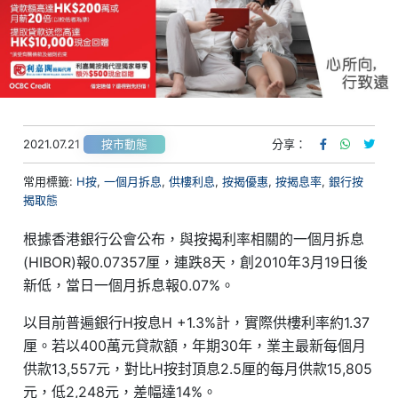
2021.07.21
分享：
按市動態
常用標籤:
H按
,
一個月拆息
,
供樓利息
,
按揭優惠
,
按揭息率
,
銀行按
揭取態
根據香港銀行公會公布，與按揭利率相關的一個月拆息
(HIBOR)報0.07357厘，連跌8天，創2010年3月19日後
新低，當日一個月拆息報0.07%。
以目前普遍銀行H按息H +1.3%計，實際供樓利率約1.37
厘。若以400萬元貸款額，年期30年，業主最新每個月
供款13,557元，對比H按封頂息2.5厘的每月供款15,805
元，低2,248元，差幅達14%。