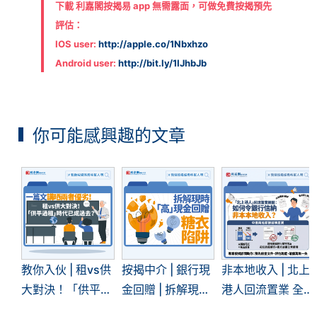
下載
利嘉閣按揭易
app 無需露面，可做免費按揭預先
評估：
IOS user:
http://apple.co/1Nbxhzo
Android user:
http://bit.ly/1IJhbJb
你可能感興趣的文章
教你入伙 | 租vs供
按揭中介 | 銀行現
非本地收入 | 北上
大對決！「供平過
金回贈 | 拆解現時
港人回流置業 全
租」現象再現 | 一
「高」現金回贈的
面拆解內地入息按