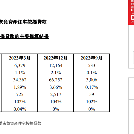
1季末負資產住宅按揭貸款