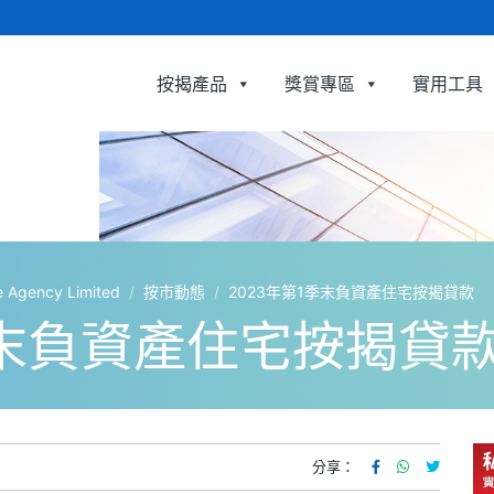
按揭產品
獎賞專區
實用工具
利嘉閣按揭代理有限公司 Ricacorp Mortgage Agency L
gency Limited
/
按市動態
/
2023年第1季末負資產住宅按揭貸款
季末負資產住宅按揭貸
分享：