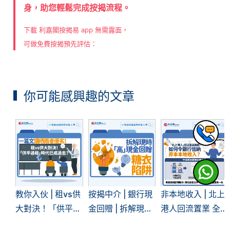
身，助您輕鬆完成按揭流程。
下載 利嘉閣按揭易 app 無需露面，
可做免費按揭預先評估：
你可能感興趣的文章
教你入伙 | 租vs供
按揭中介 | 銀行現
非本地收入 | 北上
大對決！「供平過
金回贈 | 拆解現時
港人回流置業 全
租」現象再現 | 一
「高」現金回贈的
面拆解內地入息按