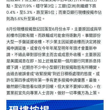
點，至佔11.9%，穩守第3位；工銀(亞洲)則繼續下跌
0.4%，至5.3%，跌至第5位；而東亞銀行現樓按揭市佔
則為5.6%升至第4位。
8月份現樓按揭登記回落至6月份水平，主要原因或與早
前樓市回軟有關，而跌輻或可能會持逐數月，事關部份
大型一手盤延遲收樓，不少業主因延遲收樓而決定將按
揭申請延後，或會在今年年尾至明年年頭才會重新申
請，不過此舉對部份業主而言或成意外收穫。主要原因
是美國減息在即，加上近幾星期一個月銀行同業拆息持
續下調，近期亦不少中小型銀行對按揭取態有所轉變，
由過去被誤會成“收緊按揭”到近日積極處理的態度，或
許在第四季或明年第一季有更多按揭申請優惠。最後，
雖然銀行取態看似逐步回暖，但大家不要掉以輕心，在
置業前宜先向專業人士咨詢，做好一切準備方為上策。