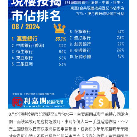
8月份現樓按揭登記回落至6月份水平，主要原因或與早前樓市回軟有
關，而跌輻或可能會持逐數月，事關部份大型一手盤延遲收樓，不少
業主因延遲收樓而決定將按揭申請延後，或會在今年年尾至明年年頭
才會重新申請，不過此舉對部份業主而言或成意外收穫。主要原因是