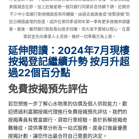
美國減息在即，加上近幾星期一個月銀行同業拆息持續下調，近期亦
不少中小型銀行對按揭取態有所轉變，由過去被誤會成“收緊按揭”到
近日積極處理的態度，或許在第四季或明年第一季有更多按揭申請優
惠。最後，雖然銀行取態看似逐步回暖，但大家不要掉以輕心，在置
業前宜先向專業人士咨詢，做好一切準備方為上策。
延伸閱讀：2024年7月現樓
按揭登記繼續升勢 按月升超
過22個百分點
免費按揭預先評估
若您想進一步了解心水物業的估價及個人供款能力，歡
迎透過利嘉閣按揭代理進行免費按揭預先評估，我們的
按揭專員有豐富銀行、貸款行業經驗，善於拆解按揭奇
難雜症，提供專業分析及一站式服務，度身訂做最優惠
按揭計劃，讓您作出最合符自己需要的決定。