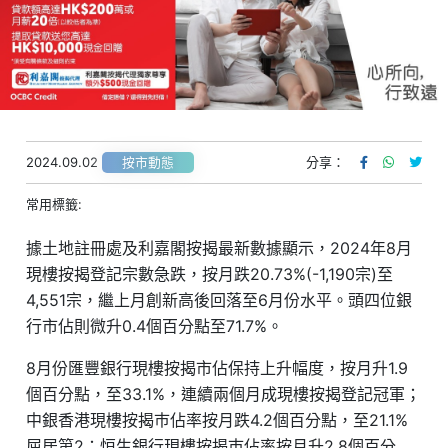
2024.09.02
分享：
按市動態
常用標籤:
據土地註冊處及利嘉閣按揭最新數據顯示，2024年8月
現樓按揭登記宗數急跌，按月跌20.73%(-1,190宗)至
4,551宗，繼上月創新高後回落至6月份水平。頭四位銀
行市佔則微升0.4個百分點至71.7%。
8月份匯豐銀行現樓按揭市佔保持上升幅度，按月升1.9
個百分點，至33.1%，連續兩個月成現樓按揭登記冠軍；
中銀香港現樓按揭巿佔率按月跌4.2個百分點，至21.1%
屈居第2；恒生銀行現樓按揭巿佔率按月升2.8個百分