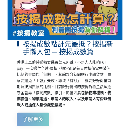
按揭成數點計先最抵？按揭新
手懶人包 ─ 按揭成數篇
香港上車盤普遍都要幾百萬元起跳，不是人人能夠Full
pay (一次過付全數)買樓，通常都是先支付樓價當中某個
比例的金額作「首期」，其餘部分就向銀行申請貸款。買
家要避免「上會」失敗，導致「撻訂」，就要好好衡量首
期及按揭貸款的比例。目前銀行批出的按揭貸款金額須遵
守金管局「按揭成數」指引，影響因素
包括物業種類、物
業價值、物業用途、申請人的收入，以及申請人有否以借
款人或擔保人身份敍造按揭。
了解更多