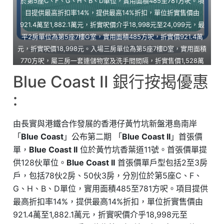
於第5座C、F、G、H、B、D單位，實用面積485至781方呎。項
目提供最高折扣率14%，提供最高14%折扣，單位折實售價由
921.4萬至1,882.1萬元，折實呎價介乎18,998元至24,099元，最
平2房單位為第5座7樓G室，實用面積485方呎，折實價921.4萬
元，折實呎價18,998元。入場三房單位為第5座7樓D室，實用面積
770方呎，屬三房一套連儲物室及洗手間間隔，折實售價1,528萬
元，折實呎價19,844元。Blue Coast II 位於黃竹坑香葉道11號，
Blue Coast II 銀行按揭優惠
Blue Coast II 示範單位設於紅磡置富都會9樓。
:
由長實與港鐵合作發展的香港仔黃竹坑新盤港島南岸
「
Blue Coast
」公布第二期 「
Blue Coast II
」首張價
單，
Blue Coast II
位於黃竹坑香葉道11號。首張價單提
供128伙單位。
Blue Coast II
首張價單戶型包括2至3房
戶，包括78伙2房、50伙3房，分別位於第5座C、F、
G、H、B、D單位，實用面積485至781方呎。項目提供
最高折扣率14%，提供最高14%折扣，單位折實售價由
921.4萬至1,882.1萬元，折實呎價介乎18,998元至