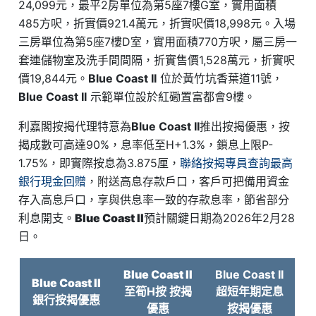
24,099元，最平2房單位為第5座7樓G室，實用面積
485方呎，折實價921.4萬元，折實呎價18,998元。入場
三房單位為第5座7樓D室，實用面積770方呎，屬三房一
套連儲物室及洗手間間隔，折實售價1,528萬元，折實呎
價19,844元。
Blue Coast II
位於黃竹坑香葉道11號，
Blue Coast II
示範單位設於紅磡置富都會9樓。
利嘉閣按揭代理特意為
Blue Coast II
推出按揭優惠，按
揭成數可高達90%，息率低至H+1.3%，鎖息上限P-
1.75%，即實際按息為3.875厘，
聯絡按揭專員查詢最高
銀行現金回贈
，附送高息存款戶口，客戶可把備用資金
存入高息戶口，享與供息率一致的存款息率，節省部分
利息開支。
Blue Coast II
預計關鍵日期為2026年2月28
日。
Blue Coast II
Blue Coast II
Blue Coast II
至筍H按 按揭
超短年期定息
銀行按揭優惠
優惠
按揭優惠