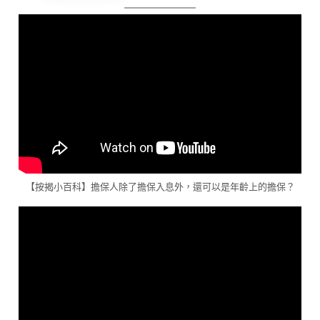
【按揭小百科】擔保人除了擔保入息外，還可以是年齡上的擔保？