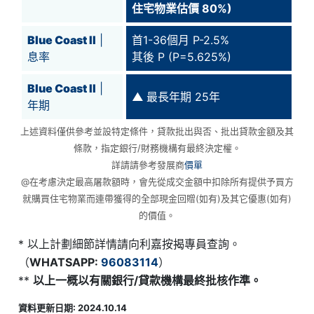
住宅物業估價 80%)
Blue Coast II
|
首1-36個月 P-2.5%
息率
其後 P (P=5.625%)
Blue Coast II
|
▲
最長年期 25年
年期
上述資料僅供參考並設特定條件，貸款批出與否、批出貸款金額及其
條款，指定銀行/財務機構有最終決定權。
詳請請參考發展商
價單
@在考慮決定最高屠款額時，會先從成交金額中扣除所有提供予買方
就購買住宅物業而連帶獲得的全部現金回贈(如有)及其它優惠(如有)
的價值。
* 以上計劃細節詳情請向利嘉按揭專員查詢。
（
WHATSAPP:
96083114
）
**
以上一概以有關銀行/貸款機構最終批核作準。
資料更新日期: 2024.10.14