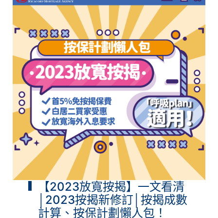
【2023放寬按揭】一文看清
│2023按揭新修訂│按揭成數
計算、按保計劃懶人包！