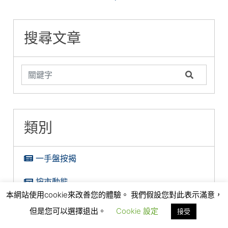
租」現象再現 | 一
「高」現金回贈的
面拆解內地入息按
文看清兩者優劣
糖衣陷阱
揭難關
搜尋文章
類別
一手盤按揭
按市動態
本網站使用cookie來改善您的體驗。 我們假設您對此表示滿意，
按揭數據
但是您可以選擇退出。
Cookie 設定
接受