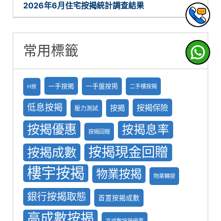
2026年6月住宅按揭統計調查結果
常用標籤
一手按揭
一手盤按掲
二手樓按揭
H按
低息按揭
按揭保險
按揭
壓力測試
按揭優惠
按揭息率
按揭回贈
按揭現金回贈
按揭成數
樓宇按揭
物業按揭
物業轉按
銀行按揭取態
首置按揭成數
高成數按揭
高成數按揭優惠