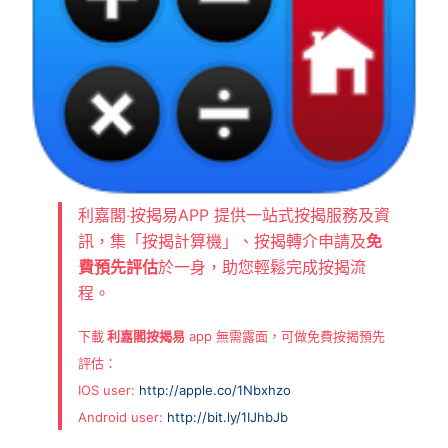
利嘉閣‧按揭易APP 提供一站式按揭服務及資
訊，集「按揭計算機」、按揭轉介申請及
免
費預先評估
於一身，助您輕鬆完成按揭流
程。
下載
利嘉閣按揭易
app 無需露面，可做免費按揭預先
評估：
IOS user:
http://apple.co/1Nbxhzo
Android user:
http://bit.ly/1IJhbJb