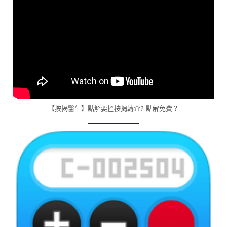
【按揭醫生】點解要搵按揭轉介? 點解免費？