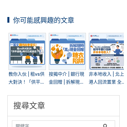
你可能感興趣的文章
教你入伙 | 租vs供
按揭中介 | 銀行現
非本地收入 | 北上
大對決！「供平過
金回贈 | 拆解現時
港人回流置業 全
租」現象再現 | 一
「高」現金回贈的
面拆解內地入息按
文看清兩者優劣
糖衣陷阱
揭難關
搜尋文章