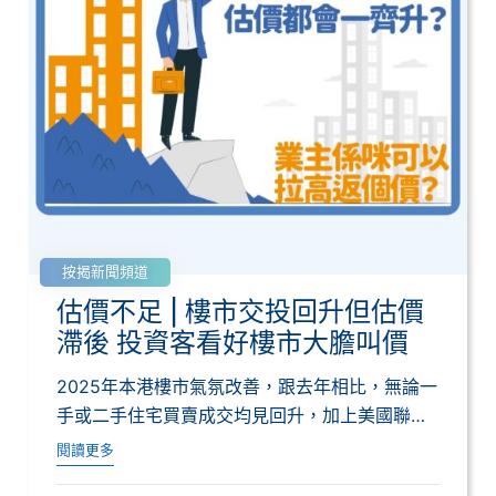
按揭新聞頻道
估價不足 | 樓市交投回升但估價
滯後 投資客看好樓市大膽叫價
2025年本港樓市氣氛改善，跟去年相比，無論一
手或二手住宅買賣成交均見回升，加上美國聯儲
局...
閱讀更多