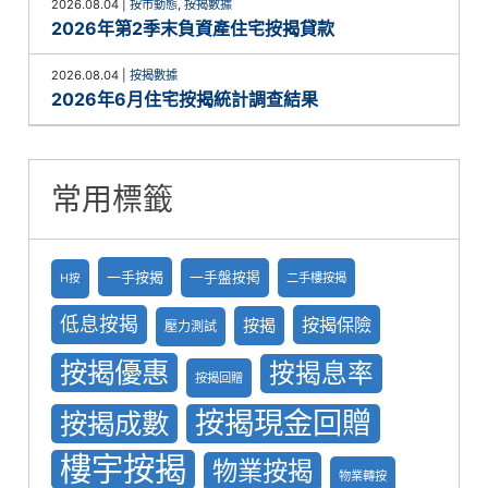
2026.08.04
|
按市動態
,
按揭數據
2026年第2季末負資產住宅按揭貸款
2026.08.04
|
按揭數據
2026年6月住宅按揭統計調查結果
常用標籤
一手按揭
一手盤按掲
二手樓按揭
H按
低息按揭
按揭保險
按揭
壓力測試
按揭優惠
按揭息率
按揭回贈
按揭現金回贈
按揭成數
樓宇按揭
物業按揭
物業轉按