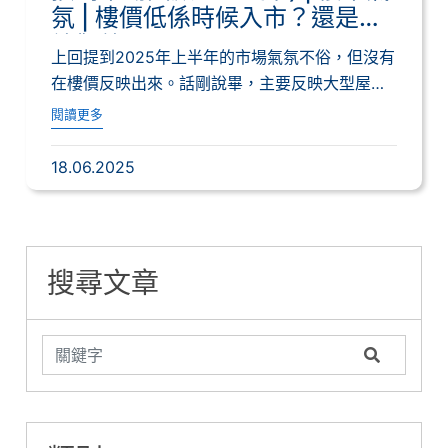
氛 | 樓價低係時候入市？還是持
續觀望？
上回提到2025年上半年的市場氣氛不俗，但沒有
在樓價反映出來。話剛說畢，主要反映大型屋苑
二...
閱讀更多
18.06.2025
搜尋文章