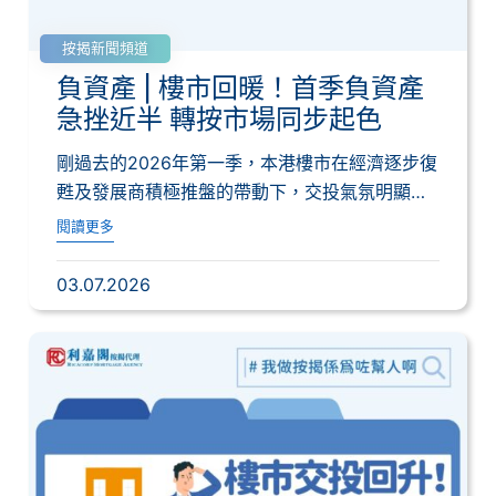
按揭新聞頻道
負資產 | 樓市回暖！首季負資產
急挫近半 轉按市場同步起色
剛過去的2026年第一季，本港樓市在經濟逐步復
甦及發展商積極推盤的帶動下，交投氣氛明顯回
暖...
閱讀更多
03.07.2026