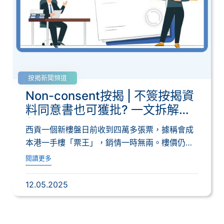
按揭新聞頻道
Non-consent按揭 | 不簽按揭資
料同意書也可獲批? 一文拆解利
弊
西貢一個新樓盤日前收到四萬多張票，據稱會成
本港一手樓「票王」，銷情一時無兩。樓價仍處
較低水...
閱讀更多
12.05.2025