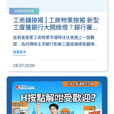
按揭新聞頻道
工商鋪按揭 | 工商物業按揭 新型
工廈獲銀行大開綠燈？銀行審批
關鍵在哪？
投資者進軍工商物業市場時往往會遇上一個難
題：為何傳統主流銀行對舊工廈按揭總是嚴陣以
待，甚至...
閱讀更多
28.07.2026