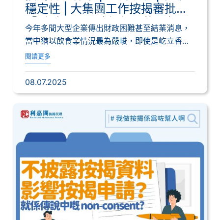
穩定性 | 大集團工作按揭審批
「鬆手」？現時銀行取態分析
今年多間大型企業傳出財政困難甚至結業消息，
當中猶以飲食業情況最為嚴峻，即使是屹立香港
多年的...
閱讀更多
08.07.2025