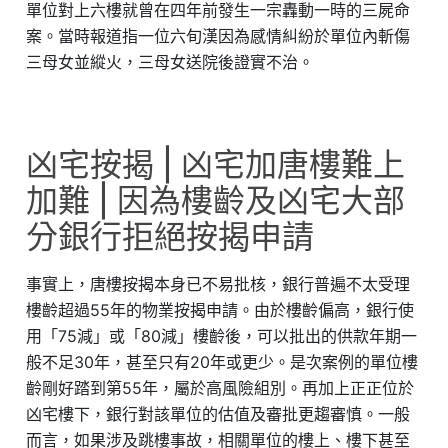
單位對上六樓就曾在四年前發生一宗轟動一時的三屍命
案。當時報道指一位六旬漢因為感情糾紛於單位內斬傷
三母女並縱火，三母女送院後證實不治。
凶宅按揭 | 凶宅加唐樓難上
加難 | 因為樓齡及凶宅大部
分銀行拒絕按揭申請
事實上，唐樓按揭本身已不易批核，銀行普遍不太受理
樓齡超過55年的物業按揭申請。由於樓齡偏高，銀行使
用「75減」或「80減」樓齡後，可以批出的供款年期一
般不足30年，甚至只有20年或更少。是次案例的單位樓
齡剛好踏到第55年，屬於高風險組別。再加上正正位於
凶宅樓下，銀行對該單位的估值及審批更趨審慎。一般
而言，如果涉及跳樓事故，相關單位的樓上、樓下甚至