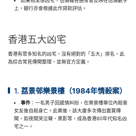
如果物業係凶宅，估價報告通常會反映在估價數字
上，銀行亦會根據此作貸款評估。
香港五大凶宅
香港有眾多知名的凶宅，沒有絕對的「五大」排名，此
為綜合常見傳聞整理，並無官方定義。
1.
荔景邨樂景樓（1984年情殺案）
事件
：一名男子因感情糾紛，在樂景樓單位內殺害
女友後自殺身亡。此案後，該大廈多次傳出靈異傳
聞，如夜間哭泣聲、黑影等，成為香港80年代知名凶
宅之一。