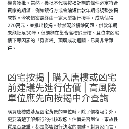
機會獲批。當然，獲批不代表按揭計劃的條件必定符合
買家的期望，例如銀行方或會縮短供款年期或調整按揭
成數。今次個案最終由一家大型銀行接手，成功估得
270萬元，並批出按揭。雖然礙於樓齡問題，供款年期
未能批足30年，但能夠在集合高樓齡唐樓、且位處凶宅
樓下等因素的「勇者塔」頂層成功通關，已屬非常難
得。
凶宅按揭 | 購入唐樓或凶宅
前建議先進行估價 | 高風險
單位應先向按揭中介查詢
購買唐樓或涉及凶宅背景的單位時，除了價格吸引外，
更要清楚了解銀行的批核取態。估價是否到位，事故性
質是否嚴重，都是影響銀行決定的關鍵。對買家而言，