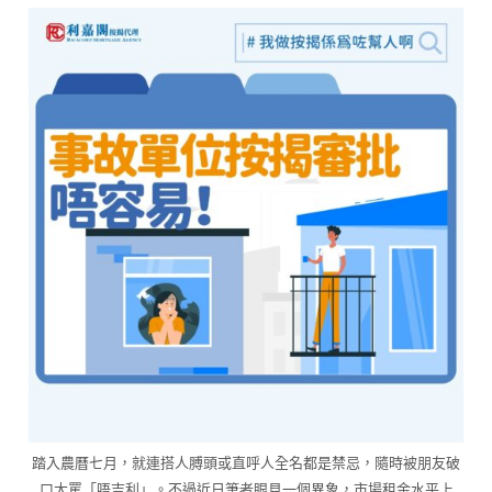
踏入農曆七月，就連搭人膊頭或直呼人全名都是禁忌，隨時被朋友破
口大罵「唔吉利」。不過近日筆者眼見一個異象，市場租金水平上