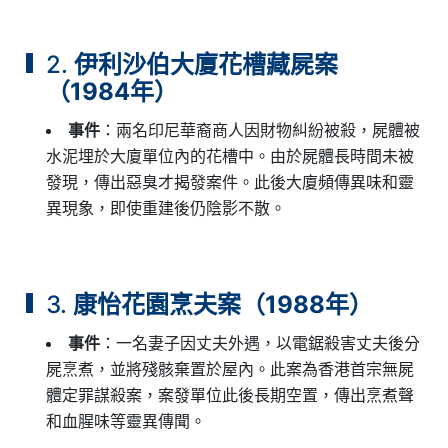
2.
伊利沙伯大廈花槽藏屍案
（1984年）
事件
：兩名印尼華裔商人因財物糾紛被殺，屍體被
水泥埋於大廈單位內的花槽中。由於屍體長時間未被
發現，傳出惡臭才揭發案件。此後大廈頻傳異味和靈
異現象，即使重建後仍陰影不散。
3.
康怡花園烹夫案（1988年）
事件
：一名妻子因丈夫外遇，以電鋸殺害丈夫後分
屍烹煮，並將殘骸棄置於屋內。此案為香港首宗無屍
體定罪謀殺案，案發單位此後長期空置，傳出烹煮聲
和血腥味等靈異傳聞。