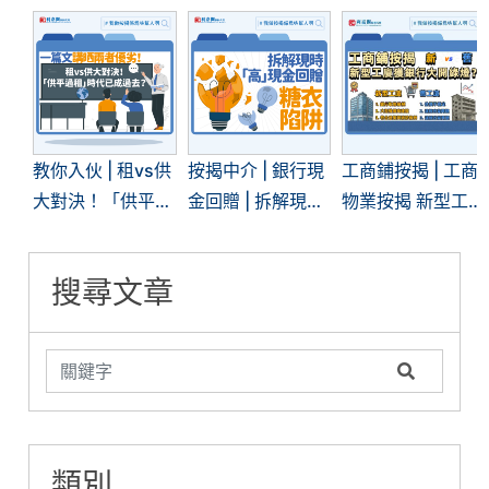
教你入伙 | 租vs供
按揭中介 | 銀行現
工商鋪按揭 | 工商
大對決！「供平過
金回贈 | 拆解現時
物業按揭 新型工
租」現象再現 | 一
「高」現金回贈的
廈獲銀行大開綠
文看清兩者優劣
糖衣陷阱
燈？銀行審批關鍵
搜尋文章
在哪？
類別