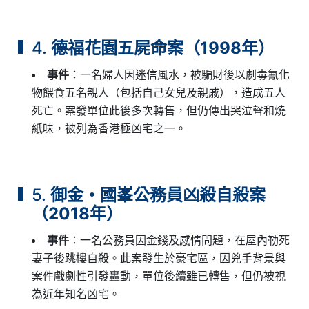
4.
德福花園五屍命案（1998年）
事件
：一名婦人因迷信風水，被騙財後以劇毒氰化
物餵食五名親人（包括自己女兒及親戚），造成五人
死亡。案發單位此後多次轉售，但仍傳出哭泣聲和燒
紙味，被列為香港極凶宅之一。
5.
御金・國峯公務員凶殺自殺案
（2018年）
事件
：一名公務員因金錢及感情問題，在屋內勒死
妻子後跳樓自殺。此案發生於豪宅區，因兇手背景與
案件戲劇性引發轟動，單位後續雖已轉售，但仍被視
為近年知名凶宅。