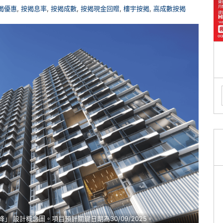
揭優惠
,
按揭息率
,
按揭成數
,
按揭現金回贈
,
樓宇按揭
,
高成數按揭
柏峰」 設計概念圖。項目預計關鍵日期為30/09/2025。