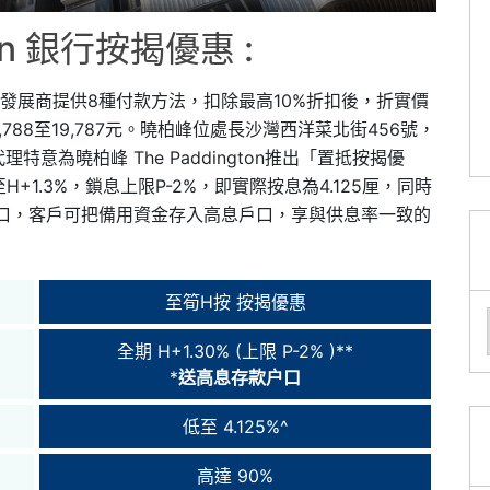
ton 銀行按揭優惠 :
，發展商提供8種付款方法，扣除最高10%折扣後，折實價
5,788至19,787元。曉柏峰位處長沙灣西洋菜北街456號，
為曉柏峰 The Paddington推出「置抵按揭優
1.3%，鎖息上限P-2%，即實際按息為4.125厘，同時
戶口，客戶可把備用資金存入高息戶口，享與供息率一致的
至筍H按 按揭優惠
全期 H+1.30% (上限 P-2% )**
*
送高息存款户口
低至 4.125%^
高達 90%