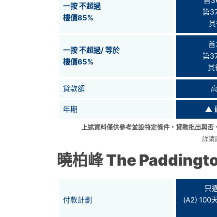
首3
一按 不超過
第37
樓價85%
其
首
一按 不超過/ 等於
第37
樓價65%
其
貸款額
高
年期
▲
上述資料僅供參考並設特定條件，貸款批出與否
詳請
曉柏峰 The Paddingt
只
付款計劃
(A2) 1