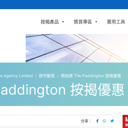
按揭產品
獎賞專區
實用工具
利嘉閣按揭代理有限公司 Ricacorp Mortgage Agency 
gency Limited
/
按市動態
/
曉柏峰 The Paddington 按揭優惠
addington 按揭優惠
分享：