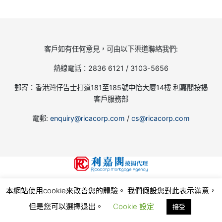
客戶如有任何意見，可由以下渠道聯絡我們:
熱線電話：2836 6121 / 3103-5656
郵寄：香港灣仔告士打道181至185號中怡大廈14樓 利嘉閣按揭
客戶服務部
電郵:
enquiry@ricacorp.com
/
cs@ricacorp.com
地產代理(公司)牌照號碼:C-002504
本網站使用cookie來改善您的體驗。 我們假設您對此表示滿意，
© 2026
利嘉閣按揭代理有限公司 Ricacorp Mortgage Agency Limited
, all rights reserved.
使
用條款和私隱政策
但是您可以選擇退出。
Cookie 設定
接受