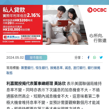
2024.05.02
分享：
按市動態
常用標籤:
匯豐銀行
,
恒生銀行
,
按揭息率
,
減息
,
渣打銀行
,
銀行按揭
取態
利嘉閣按揭代表董事總經理 黃詠欣
表示美國聯儲局維持
息率不變，同時亦表示下次議息的加息機會不大，不過
通脹依然高企，短期內減息機會不大，這意味着第二季
極大機會唯持息率不變，並預計需要觀察數個月才能減
息，即最快都要在第三季才會出現首次減息。