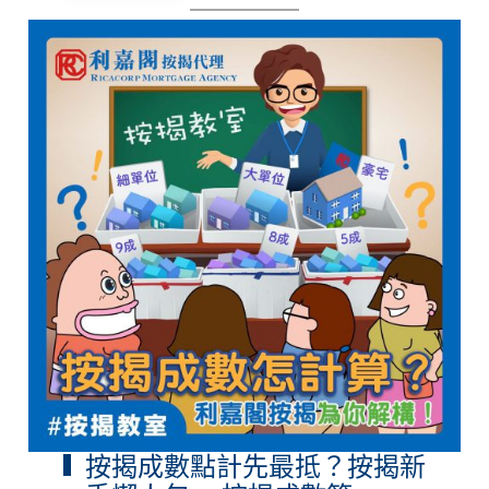
按揭成數點計先最抵？按揭新