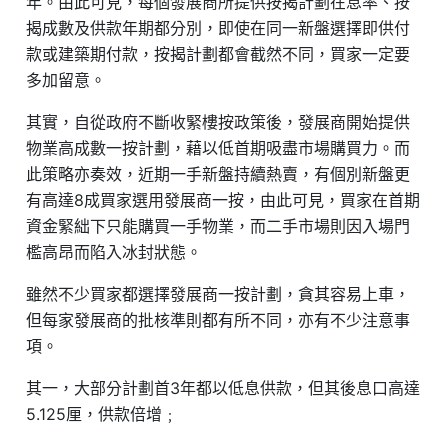
年。由此可見，每個發展商所提供按揭計劃在息率、按
揭成數及供款年期都分別，即使在同一新盤選擇即供付
款或建築期付款，按揭計劃都會截然不同，買家一定要
多加留意。
其實，自從政府不斷收緊樓按政策後，發展商開始提供
物業高成數一按計劃，藉以低首期吸盡市場購買力。而
此策略亦奏效，近期一手新盤持續熱賣，有個別新盤更
有高達8成買家選用發展商一按，由此可見，買家在首期
資金緊絀下只能購買一手物業，而二手市場則因入場門
檻高昂而陷入冰封狀態。
雖然不少買家都選擇發展商一按計劃，貪其容易上車，
但每家發展商的批核準則都有所不同，亦有不少注意事
項。
其一，大部分計劃首3年都以低息供款，但其後息口高達
5.125厘，供款倍增﹔