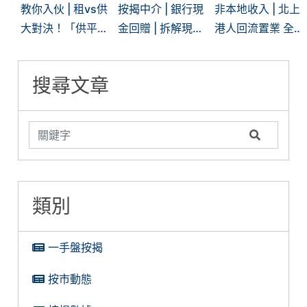
教你入伙 | 租vs供
按揭中介 | 銀行現
非本地收入 | 北上
大對決！「供平過
金回贈 | 拆解現時
港人回流置業 全
租」現象再現 | 一
「高」現金回贈的
面拆解內地入息按
文看清兩者優劣
糖衣陷阱
揭難關
搜尋文章
類別
一手盤按揭
按市動態