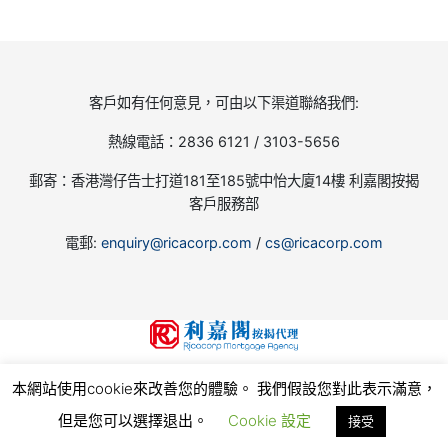
客戶如有任何意見，可由以下渠道聯絡我們:
熱線電話：2836 6121 / 3103-5656
郵寄：香港灣仔告士打道181至185號中怡大廈14樓 利嘉閣按揭
客戶服務部
電郵:
enquiry@ricacorp.com
/
cs@ricacorp.com
地產代理(公司)牌照號碼:C-002504
本網站使用cookie來改善您的體驗。 我們假設您對此表示滿意，
© 2026
利嘉閣按揭代理有限公司 Ricacorp Mortgage Agency Limited
, all rights reserved.
使
用條款和私隱政策
但是您可以選擇退出。
Cookie 設定
接受