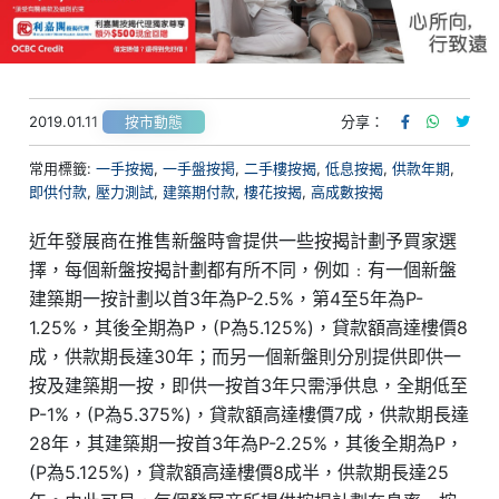
2019.01.11
分享：
按市動態
常用標籤:
一手按揭
,
一手盤按掲
,
二手樓按揭
,
低息按揭
,
供款年期
,
即供付款
,
壓力測試
,
建築期付款
,
樓花按揭
,
高成數按揭
近年發展商在推售新盤時會提供一些按揭計劃予買家選
擇，每個新盤按揭計劃都有所不同，例如﹕有一個新盤
建築期一按計劃以首3年為P-2.5%，第4至5年為P-
1.25%，其後全期為P，(P為5.125%)，貸款額高達樓價8
成，供款期長達30年；而另一個新盤則分別提供即供一
按及建築期一按，即供一按首3年只需淨供息，全期低至
P-1%，(P為5.375%)，貸款額高達樓價7成，供款期長達
28年，其建築期一按首3年為P-2.25%，其後全期為P，
(P為5.125%)，貸款額高達樓價8成半，供款期長達25