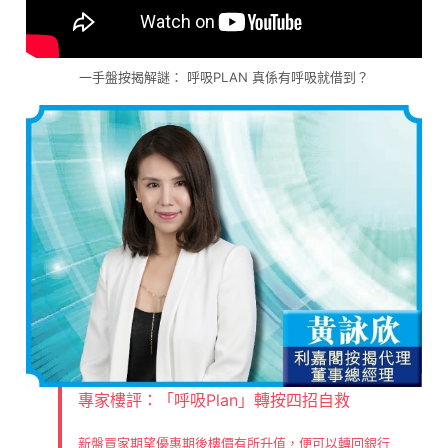
一手盤按揭解謎： 呼吸PLAN 真係有呼吸就借到？
專家樓評：「呼吸Plan」轉按四招自救
新盤買家期望優惠期後樓價有所升值，便可以轉回銀行