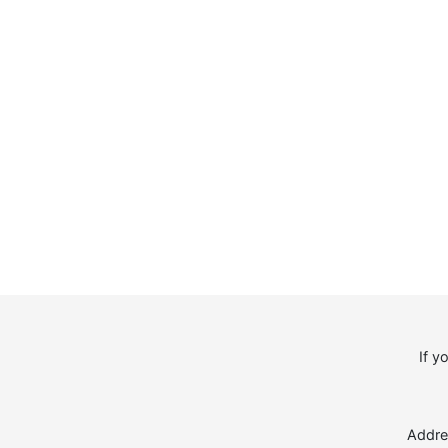
If y
Addre