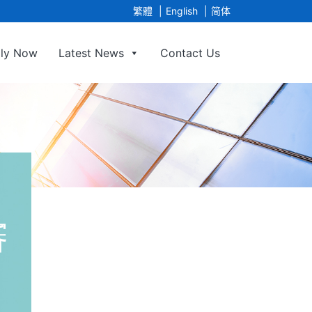
繁體
English
简体
ly Now
Latest News
Contact Us
gency Limited
審