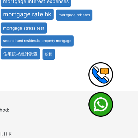
mortgage interest expenses
mortgage rate hk
mortgage rebates
mortgage stress test
second hand residential property mortgage
住宅按揭統計調查
按揭
thod:
, H.K.