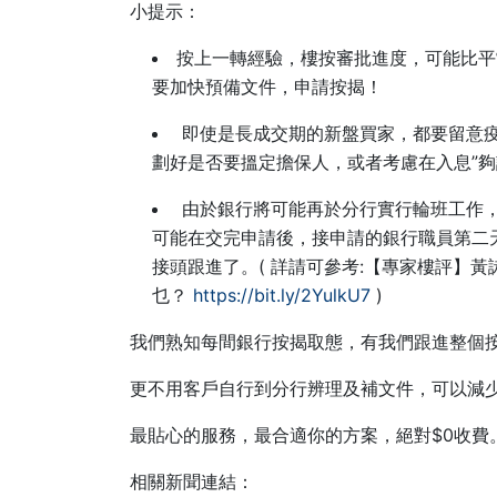
小提示：
按上一轉經驗，樓按審批進度，可能比平
要加快預備文件，申請按揭！
即使是長成交期的新盤買家，都要留意
劃好是否要搵定擔保人，或者考慮在入息”夠
由於銀行將可能再於分行實行輪班工作
可能在交完申請後，接申請的銀行職員第二天
接頭跟進了。( 詳請可參考:【專家樓評】
乜？
https://bit.ly/2YulkU7
)
我們熟知每間銀行按揭取態，有我們跟進整個
更不用客戶自行到分行辨理及補文件，可以減
最貼心的服務，最合適你的方案，絕對$0收費
相關新聞連結：