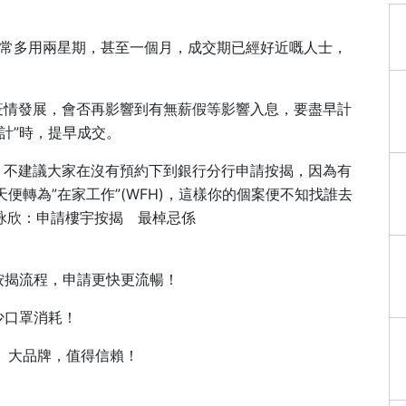
常多用兩星期，甚至一個月，成交期已經好近嘅人士，
疫情發展，會否再影響到有無薪假等影響入息，要盡早計
計”時，提早成交。
，不建議大家在沒有預約下到銀行分行申請按揭，因為有
便轉為”在家工作”(WFH)，這樣你的個案便不知找誰去
黃詠欣：申請樓宇按揭 最棹忌係
按揭流程，申請更快更流暢！
少口罩消耗！
。大品牌，值得信賴！