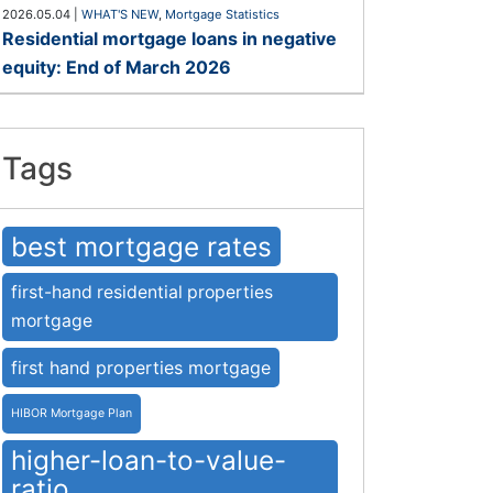
2026.05.04
|
WHAT'S NEW
,
Mortgage Statistics
Residential mortgage loans in negative
equity: End of March 2026
Tags
best mortgage rates
first-hand residential properties
mortgage
first hand properties mortgage
HIBOR Mortgage Plan
higher-loan-to-value-
ratio