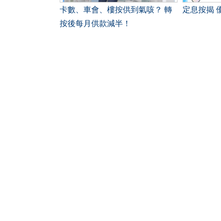
卡數、車會、樓按供到氣咳？ 轉
定
按後每月供款減半！