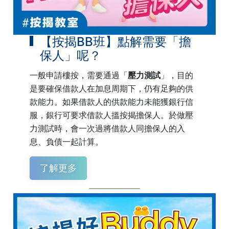
【按揭BB班】點解需要「擔
保人」呢？
一般申請樓按，需要通過「
壓力測試
」，目的
是要確保借款人在加息周期下，仍有足夠的供
款能力。如果借款人的供款能力未能獲銀行信
服，銀行可要求借款人搵按揭擔保人。於做壓
力測試時，會一次過將借款人同擔保人的入
息、負債一起計算。
了解更多