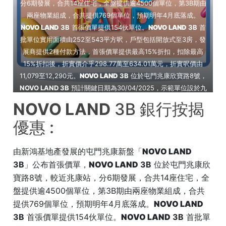
分6期發展，合共14座住宅，全盤提供逾4500個單位，第3B期由
兩座物業組成，合共提供769個單位，預期明年4月底落成。
NOVO LAND
3B
首張價單提供154伙單位。
NOVO LAND
3B
首
批單位實用面積由252至543平方呎，戶型包括開放式至3房，發
展商提供2種付款方法，首張價單提供最高15%折扣，扣除最高
15%折扣後，折實價介乎298.77萬至634.01萬元，折實呎價由
11,079至12,290元。
NOVO LAND
3B
位於屯門兆康欣寶路8號，
NOVO LAND 3B
預計關鍵日期為30/04/2025，示範單位設於九
龍站環球貿易廣場（ICC）。
NOVO LAND
3B 銀行按揭
優惠 :
由新鴻基地產發展的屯門兆康新盤「
NOVO LAND
3B
」公布首張價單，
NOVO LAND
3B
位於屯門兆康欣
寶路8號，較近兆康站，分6期發展，合共14座住宅，全
盤提供逾4500個單位，第3B期由兩座物業組成，合共
提供769個單位，預期明年4月底落成。
NOVO LAND
3B
首張價單提供154伙單位。
NOVO LAND
3B
首批單