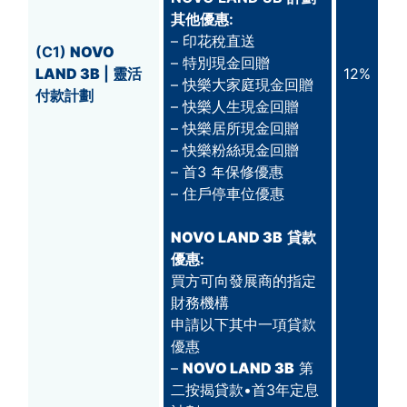
其他優惠:
– 印花稅直送
(C1)
NOVO
– 特別現金回贈
LAND 3B
| 靈活
12%
– 快樂大家庭現金回贈
付款計劃
– 快樂人生現金回贈
– 快樂居所現金回贈
– 快樂粉絲現金回贈
– 首3 年保修優惠
– 住戶停車位優惠
NOVO LAND 3B
貸款
優惠:
買方可向發展商的指定
財務機構
申請以下其中一項貸款
優惠
–
NOVO LAND 3B
第
二按揭貸款•首3年定息