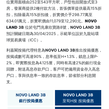
位實用面積由252至543平方呎，戶型包括開放式至3
房，發展商提供2種付款方法，首張價單提供最高15%折
扣，扣除最高15%折扣後，折實價介乎298.77萬至
634.01萬元，折實呎價由11,079至12,290元。
NOVO
LAND
3B
位於屯門兆康欣寶路8號，
NOVO LAND 3B
預計關鍵日期為30/04/2025，示範單位設於九龍站環
球貿易廣場（ICC）。
利嘉閣按揭代理特意為
NOVO LAND 3B
推出按揭優惠，
按揭成數可高達90%，息率低至H+1.3%，鎖息上限P-
2%，即實際按息為4.125厘，同時有高達2%的銀行現金
回贈，附送高息存款戶口，客戶可把備用資金存入高息
戶口，享與供息率一致的存款息率，節省部分利息開
支。
NOVO LAND 3B
NOVO LAND 3B
銀行按揭優惠
至筍H按 按揭優惠