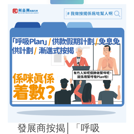
發展商按揭│「呼吸