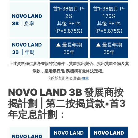
首1-36個月 P-
首1-36個月 P-
NOVO LAND
2%
1.75%
3B
| 息率
其後 P+1%
其後 P+1%
(P=5.875%)
(P=5.875%)
NOVO LAND
▲
最長年期
▲
最長年期
3B
| 年期
25年
25年
上述資料僅供參考並設特定條件，貸款批出與否、批出貸款金額及其
條款，指定銀行/財務機構有最終決定權。
詳請請參考發展商
價單
NOVO LAND 3B
發展商按
揭計劃
| 第二按揭貸款•首3
年定息計劃：
NOVO LAND
NOVO LAND
NOVO LAND