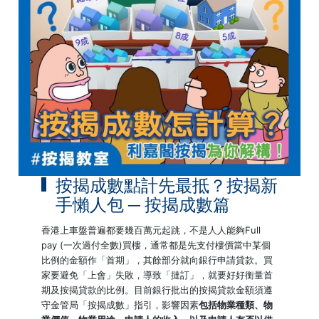
按揭成數點計先最抵？按揭新
手懶人包 ─ 按揭成數篇
香港上車盤普遍都要幾百萬元起跳，不是人人能夠Full
pay (一次過付全數)買樓，通常都是先支付樓價當中某個
比例的金額作「首期」，其餘部分就向銀行申請貸款。買
家要避免「上會」失敗，導致「撻訂」，就要好好衡量首
期及按揭貸款的比例。目前銀行批出的按揭貸款金額須遵
守金管局「按揭成數」指引，影響因素
包括物業種類、物