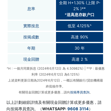
全期 H+1.30% (上限 P-
息率
2% )**
*
送高息存款户口
實際按息
低至 4.125%^
按揭成數
高達 90%
年期
30 年
現金回贈
高達 2 %
^H : 一個月同業拆息 (2024年6月12日 為 4.50982%) | **P : 最優惠
利率 (2024年6月12日 為6.125%)
上述資料更新日期為2024年6月12日，一概以有關銀行/貸款機構最
終批核作準。
有關現金回贈計算或更多優惠，請向
按揭專員查詢
。
以上計劃細節詳情及有關現金回贈計算或更多優惠，請
向按揭專員查詢。（
WHATSAPP:
9608 3114
）