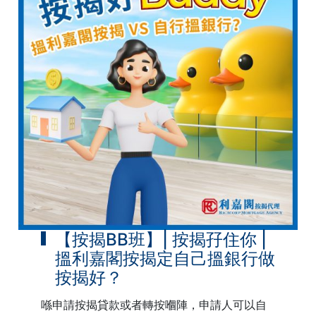
【按揭BB班】| 按揭孖住你 |
搵利嘉閣按揭定自己搵銀行做
按揭好？
喺申請按揭貸款或者轉按嗰陣，申請人可以自