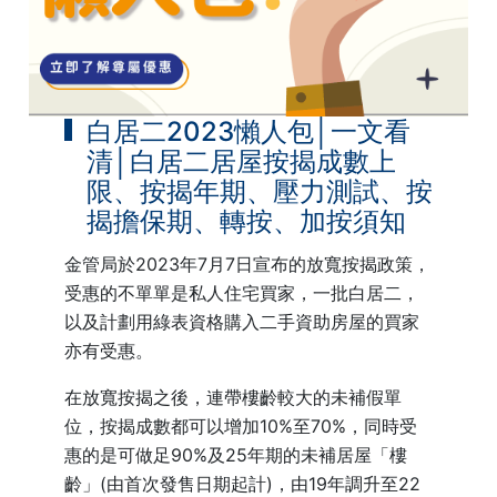
白居二2023懶人包│一文看
清│白居二居屋按揭成數上
限、按揭年期、壓力測試、按
揭擔保期、轉按、加按須知
金管局於2023年7月7日宣布的放寬按揭政策，
受惠的不單單是私人住宅買家，一批白居二，
以及計劃用綠表資格購入二手資助房屋的買家
亦有受惠。
在放寬按揭之後，連帶樓齡較大的未補假單
位，按揭成數都可以增加10%至70%，同時受
惠的是可做足90%及25年期的未補居屋「樓
齡」(由首次發售日期起計)，由19年調升至22