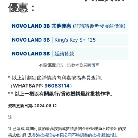
優惠：
NOVO LAND 3B
其他優惠
(詳請請參考發展商
價單
)
NOVO LAND 3B
| King’s Key S+ 125
NOVO LAND 3B
| 延續貸款
有關
優惠
詳請，請參考發展商
價單
* 以上計劃細節詳情請向利嘉按揭專員查詢。
（
WHATSAPP:
96083114
）
**
以上一概以有關銀行/貸款機構最終批核作準。
資料更新日期: 2024.06.12
註：
1) 已落成 建期付款的最高按揭成數請參閱金融管理局不時發出的按
揭成數指引及
香港按揭證券有限公司不時調整的按揭保險計劃
。