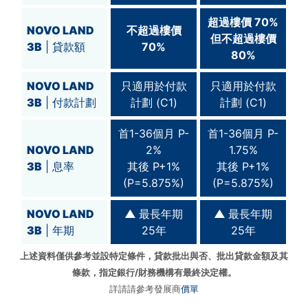
超過
樓價 70%
NOVO LAND
不超過樓價
但不超過
樓價
3B
| 貸款額
70%
80%
NOVO LAND
只適用於付款
只適用於付款
3B
| 付款計劃
計劃 (C1)
計劃 (C1)
首1-36個月 P-
首1-36個月 P-
NOVO LAND
2%
1.75%
3B
| 息率
其後 P+1%
其後 P+1%
(P=5.875%)
(P=5.875%)
NOVO LAND
▲
最長年期
▲
最長年期
3B
| 年期
25年
25年
上述資料僅供參考並設特定條件，貸款批出與否、批出貸款金額及其
條款，指定銀行/財務機構有最終決定權。
詳請請參考發展商
價單