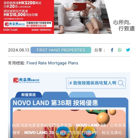
2024.06.13
分享：
FIRST HAND PROPERTIES
常用標籤:
Fixed Rate Mortgage Plans
由新鴻基地產發展的屯門兆康新盤「
NOVO LAND
3B
」公布首張
價單，
NOVO LAND
3B
位於屯門兆康欣寶路8號，較近兆康站，