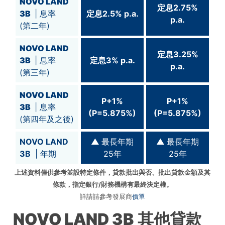
NOVO LAND
定息2.75%
3B
| 息率
定息2.5% p.a.
p.a.
(第二年)
NOVO LAND
定息3.25%
3B
| 息率
定息3% p.a.
p.a.
(第三年)
NOVO LAND
P+1%
P+1%
3B
| 息率
(P=5.875%)
(P=5.875%)
(第四年及之後)
NOVO LAND
▲
最長年期
▲
最長年期
3B
| 年期
25年
25年
上述資料僅供參考並設特定條件，貸款批出與否、批出貸款金額及其
條款，指定銀行/財務機構有最終決定權。
詳請請參考發展商
價單
NOVO LAND 3B
其他貸款