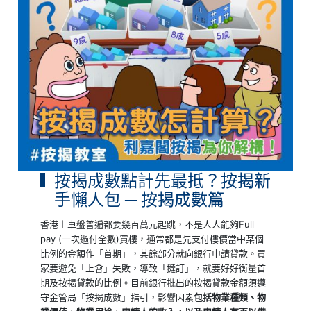
按揭成數點計先最抵？按揭新
手懶人包 ─ 按揭成數篇
香港上車盤普遍都要幾百萬元起跳，不是人人能夠Full
pay (一次過付全數)買樓，通常都是先支付樓價當中某個
比例的金額作「首期」，其餘部分就向銀行申請貸款。買
家要避免「上會」失敗，導致「撻訂」，就要好好衡量首
期及按揭貸款的比例。目前銀行批出的按揭貸款金額須遵
守金管局「按揭成數」指引，影響因素
包括物業種類、物