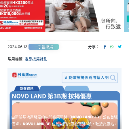
2024.06.13
分享：
一手盤按揭
常用標籤:
定息按揭計劃
由新鴻基地產發展的屯門兆康新盤「
NOVO LAND
3B
」公布首張
價單，
NOVO LAND
3B
位於屯門兆康欣寶路8號，較近兆康站，