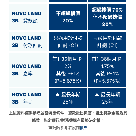
超過
樓價 70%
NOVO LAND
不超過樓價
但不超過
樓價
3B
| 貸款額
70%
80%
NOVO LAND
只適用於付款
只適用於付款
3B
| 付款計劃
計劃 (C1)
計劃 (C1)
首1-36個月 P-
首1-36個月 P-
NOVO LAND
2%
1.75%
3B
| 息率
其後 P+1%
其後 P+1%
(P=5.875%)
(P=5.875%)
NOVO LAND
▲
最長年期
▲
最長年期
3B
| 年期
25年
25年
上述資料僅供參考並設特定條件，貸款批出與否、批出貸款金額及其
條款，指定銀行/財務機構有最終決定權。
詳請請參考發展商
價單