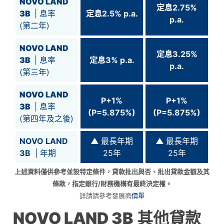
NOVO LAND
定息2.75%
3B
| 息率
定息2.5% p.a.
p.a.
(第二年)
NOVO LAND
定息3.25%
3B
| 息率
定息3% p.a.
p.a.
(第三年)
NOVO LAND
P+1%
P+1%
3B
| 息率
(P=5.875%)
(P=5.875%)
(第四年及之後)
NOVO LAND
▲
最長年期
▲
最長年期
3B
| 年期
25年
25年
上述資料僅供參考並設特定條件，貸款批出與否、批出貸款金額及其
條款，指定銀行/財務機構有最終決定權。
詳請請參考發展商
價單
NOVO LAND 3B
其他貸款