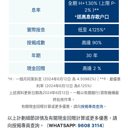
全期 H+1.30% (上限 P-
息率
2% )**
*
送高息存款户口
實際按息
低至 4.125%^
按揭成數
高達 90%
年期
30 年
現金回贈
高達 2 %
^H : 一個月同業拆息 (2024年6月12日 為 4.50982%) | **P : 最優惠
利率 (2024年6月12日 為6.125%)
上述資料更新日期為2024年6月12日，一概以有關銀行/貸款機構最
終批核作準。
有關現金回贈計算或更多優惠，請向
按揭專員查詢
。
以上計劃細節詳情及有關現金回贈計算或更多優惠，請
向按揭專員查詢。（
WHATSAPP:
9608 3114
）