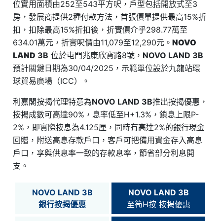
位實用面積由252至543平方呎，戶型包括開放式至3
房，發展商提供2種付款方法，首張價單提供最高15%折
扣，扣除最高15%折扣後，折實價介乎298.77萬至
634.01萬元，折實呎價由11,079至12,290元。
NOVO
LAND
3B
位於屯門兆康欣寶路8號，
NOVO LAND 3B
預計關鍵日期為30/04/2025，示範單位設於九龍站環
球貿易廣場（ICC）。
利嘉閣按揭代理特意為
NOVO LAND 3B
推出按揭優惠，
按揭成數可高達90%，息率低至H+1.3%，鎖息上限P-
2%，即實際按息為4.125厘，同時有高達2%的銀行現金
回贈，附送高息存款戶口，客戶可把備用資金存入高息
戶口，享與供息率一致的存款息率，節省部分利息開
支。
NOVO LAND 3B
NOVO LAND 3B
銀行按揭優惠
至筍H按 按揭優惠