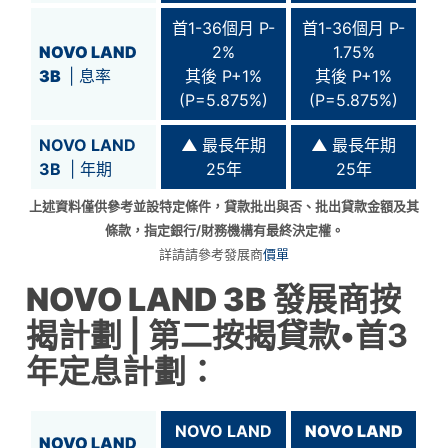
首1-36個月 P-
首1-36個月 P-
NOVO LAND
2%
1.75%
3B
| 息率
其後 P+1%
其後 P+1%
(P=5.875%)
(P=5.875%)
NOVO LAND
▲
最長年期
▲
最長年期
3B
| 年期
25年
25年
上述資料僅供參考並設特定條件，貸款批出與否、批出貸款金額及其
條款，指定銀行/財務機構有最終決定權。
詳請請參考發展商
價單
NOVO LAND 3B
發展商按
揭計劃
| 第二按揭貸款•首3
年定息計劃：
NOVO LAND
NOVO LAND
NOVO LAND