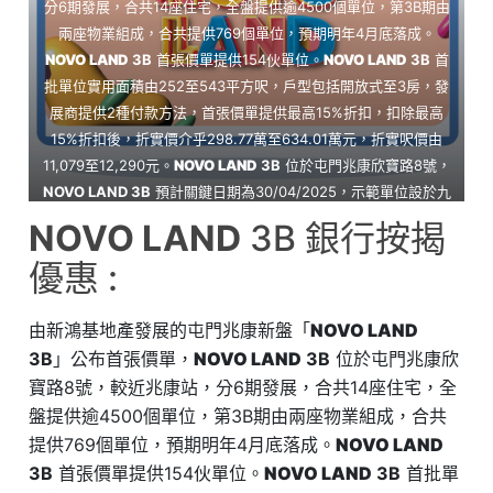
分6期發展，合共14座住宅，全盤提供逾4500個單位，第3B期由
兩座物業組成，合共提供769個單位，預期明年4月底落成。
NOVO LAND
3B
首張價單提供154伙單位。
NOVO LAND
3B
首
批單位實用面積由252至543平方呎，戶型包括開放式至3房，發
展商提供2種付款方法，首張價單提供最高15%折扣，扣除最高
15%折扣後，折實價介乎298.77萬至634.01萬元，折實呎價由
11,079至12,290元。
NOVO LAND
3B
位於屯門兆康欣寶路8號，
NOVO LAND 3B
預計關鍵日期為30/04/2025，示範單位設於九
龍站環球貿易廣場（ICC）。
NOVO LAND
3B 銀行按揭
優惠 :
由新鴻基地產發展的屯門兆康新盤「
NOVO LAND
3B
」公布首張價單，
NOVO LAND
3B
位於屯門兆康欣
寶路8號，較近兆康站，分6期發展，合共14座住宅，全
盤提供逾4500個單位，第3B期由兩座物業組成，合共
提供769個單位，預期明年4月底落成。
NOVO LAND
3B
首張價單提供154伙單位。
NOVO LAND
3B
首批單