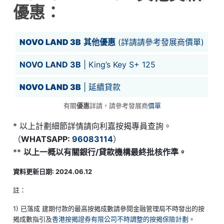
優惠：
NOVO LAND 3B
其他優惠
(詳請請參考發展商
價單
)
NOVO LAND 3B
| King’s Key S+ 125
NOVO LAND 3B
| 延續貸款
有關
優惠
詳請，請參考發展商
價單
* 以上計劃細節詳情請向利嘉按揭專員查詢。
（
WHATSAPP:
96083114
）
**
以上一概以有關銀行/貸款機構最終批核作準。
資料更新日期: 2024.06.12
註：
1) 已落成 建期付款的最高按揭成數請參閱金融管理局不時發出的按
揭成數指引及
香港按揭證券有限公司不時調整的按揭保險計劃
。