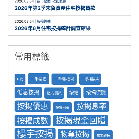
2026.08.04
|
按市動態
,
按揭數據
2026年第2季末負資產住宅按揭貸款
2026.08.04
|
按揭數據
2026年6月住宅按揭統計調查結果
常用標籤
一手按揭
一手盤按掲
二手樓按揭
H按
低息按揭
按揭保險
按揭
壓力測試
按揭優惠
按揭息率
按揭回贈
按揭現金回贈
按揭成數
樓宇按揭
物業按揭
物業轉按