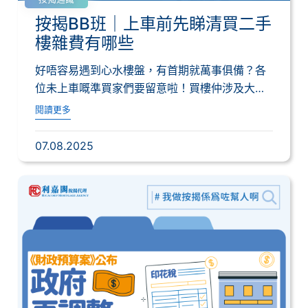
按揭BB班｜上車前先睇清買二手
樓雜費有哪些
好唔容易遇到心水樓盤，有首期就萬事俱備？各
位未上車嘅準買家們要留意啦！買樓仲涉及大大
小小嘅...
閱讀更多
07.08.2025