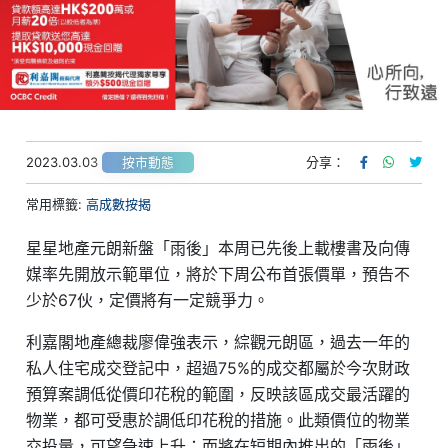
2023.03.03
分享：
按市動態
常用標籤:
高成數按揭
星星地產元朗新盤「雨後」本周已先後上載樓書及向傳
媒率先開放示範單位，將於下周公布首張價單，預告不
少於67伙，定價將有一定競爭力。
利嘉閣地產總裁廖偉強表示，綜觀元朗區，過去一年的
私人住宅成交登記中，超過75%的成交都屬於今次財政
預算案調低從價印花稅的範圍，反映該區成交最活躍的
物業，都可受惠於調低印花稅的措施。此類價位的物業
交投量，可望急速上升；而將在短期內推出的「雨後」