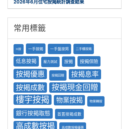
2026年6月住宅按揭統計調查結果
常用標籤
一手按揭
一手盤按掲
二手樓按揭
H按
低息按揭
按揭保險
按揭
壓力測試
按揭優惠
按揭息率
按揭回贈
按揭現金回贈
按揭成數
樓宇按揭
物業按揭
物業轉按
銀行按揭取態
首置按揭成數
高成數按揭
高成數按揭優惠