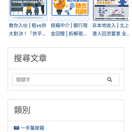
教你入伙 | 租vs供
按揭中介 | 銀行現
非本地收入 | 北上
大對決！「供平過
金回贈 | 拆解現時
港人回流置業 全
租」現象再現 | 一
「高」現金回贈的
面拆解內地入息按
文看清兩者優劣
糖衣陷阱
揭難關
搜尋文章
類別
一手盤按揭