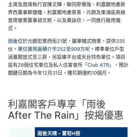
主席及首席執行官陳文輝，聯同廖偉強、利嘉閣地產新
界西董事鄭健糧、利嘉閣地產葵青、元朗及東涌區高級
首席營業董事胡文妮，以及黃詠欣，一同進行啟用儀
式。
雨後
位於元朗宏業西街21號，屬單幢式物業，提供335
伙，
單位實用面積介乎252至909方呎
。標準單位戶型
涵蓋開放式至三房，另設連平台或天台特色單位。項目
設有28個住宅車位及私人住客會所「
Club ATR
」，預計
關鍵日期為今年12月31日，樓花期僅約10個月。
利嘉閣客戶專享「雨後
After The Rain」按揭優惠
雨後天晴 – 置荀H按