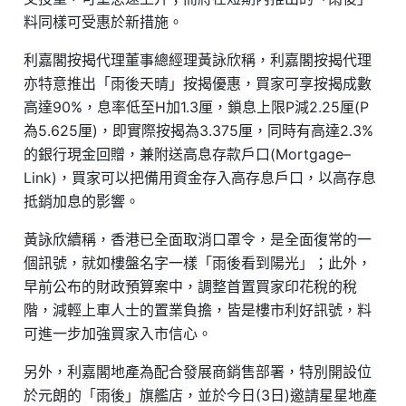
料同樣可受惠於新措施。
利嘉閣按揭代理董事總經理黃詠欣稱，利嘉閣按揭代理
亦特意推出「雨後天晴」按揭優惠，買家可享按揭成數
高達90%，息率低至H加1.3厘，鎖息上限P減2.25厘(P
為5.625厘)，即實際按揭為3.375厘，同時有高達2.3%
的銀行現金回贈，兼附送高息存款戶口(Mortgage–
Link)，買家可以把備用資金存入高存息戶口，以高存息
抵銷加息的影響。
黃詠欣續稱，香港已全面取消口罩令，是全面復常的一
個訊號，就如樓盤名字一樣「雨後看到陽光」；此外，
早前公布的財政預算案中，調整首置買家印花稅的稅
階，減輕上車人士的置業負擔，皆是樓市利好訊號，料
可進一步加強買家入市信心。
另外，利嘉閣地產為配合發展商銷售部署，特別開設位
於元朗的「雨後」旗艦店，並於今日(3日)邀請星星地產