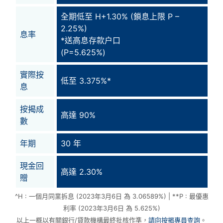
全期低至 H+1.30% (鎖息上限 P –
2.25%)
息率
*送高息存款户口
(P=5.625%)
實際按
低至 3.375%*
息
按揭成
高達 90%
數
年期
30 年
現金回
高達 2.30%
贈
^H : 一個月同業拆息 (2023年3月6日 為 3.06589%) | **P : 最優惠
利率 (2023年3月6日 為 5.625%)
以上一概以有關銀行/貸款機構最終批核作準，
請向按揭專員查詢
。