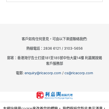
客戶如有任何意見，可由以下渠道聯絡我們:
熱線電話：2836 6121 / 3103-5656
郵寄：香港灣仔告士打道181至185號中怡大廈14樓 利嘉閣按揭
客戶服務部
電郵:
enquiry@ricacorp.com
/
cs@ricacorp.com
地產代理(公司)牌照號碼:C-002504
本網站使用cookie來改善您的體驗。 我們假設您對此表示滿意，