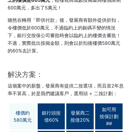
上的樓價是605萬元
，較樓花高成數按揭最高樓價限制
600萬元，多出了5萬元！
雖然在轉用「即供付款」後，發展商有額外提供折扣，
令樓價低於600萬元，不過臨約上的銀碼不變的情況
下，銀行交按保公司審批時會以臨約上的樓價去審批！
不過，實際批出按揭金額，則會以折扣後樓價580萬元
的60%去計算。
解決方案：
這個案中的新盤，發展商有提供二按選項，而且首2年息
率不算高，於是我們建議客戶，選用頭 + 二按計劃：
如可用
樓價約
銀行頭按
發展商二
按保計劃
580萬元
借60%
按借20%
##