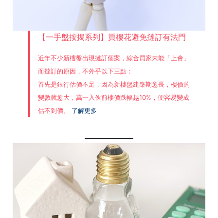
【一手盤按揭系列】買樓花避免撻訂有法門
近年不少新樓盤出現撻訂個案，綜合買家未能「上會」
而撻訂的原因，不外乎以下三點：
首先是銀行估價不足，因為新樓盤建築期愈長，樓價的
變數就愈大，萬一入伙前樓價跌幅越10%，便容易變成
估不到價。
了解更多