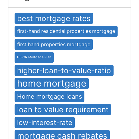
best mortgage rates
first-hand residential properties mortgage
first hand properties mortgage
HIBOR Mortgage Plan
higher-loan-to-value-ratio
home mortgage
Home mortgage loans
loan to value requirement
low-interest-rate
mortgage cash rebates