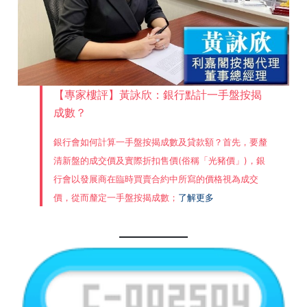
【專家樓評】黃詠欣：銀行點計一手盤按揭
成數？
銀行會如何計算一手盤按揭成數及貸款額？首先，要釐
清新盤的成交價及實際折扣售價(俗稱「光豬價」)，銀
行會以發展商在臨時買賣合約中所寫的價格視為成交
價，從而釐定一手盤按揭成數；
了解更多