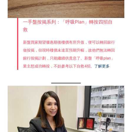
一手盤按揭系列：「呼吸Plan」轉按四招自
救
新盤買家期望優惠期後樓價有所升值，便可以轉回銀行
做按揭，但現時樓價未達至預期升幅，故他們無法轉回
銀行按揭計劃，只能繼續供貴息了。新盤「呼吸plan」
業主想成功轉按，不妨參考以下自救4招。
了解更多