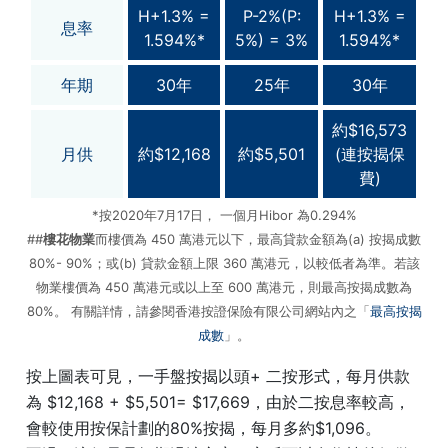
H+1.3% =
P-2%(P:
H+1.3% =
息率
1.594%*
5%) = 3%
1.594%*
年期
30年
25年
30年
約$16,573
月供
約$12,168
約$5,501
(連按揭保
費)
*按2020年7月17日， 一個月Hibor 為0.294%
##
樓花物業
而樓價為 450 萬港元以下，最高貸款金額為(a) 按揭成數
80%- 90%；或(b) 貸款金額上限 360 萬港元，以較低者為準。若該
物業樓價為 450 萬港元或以上至 600 萬港元，則最高按揭成數為
80%。 有關詳情，請參閱香港按證保險有限公司網站內之「
最高按揭
成數
」。
按上圖表可見，一手盤按揭以頭+ 二按形式，每月供款
為 $12,168 + $5,501= $17,669，由於二按息率較高，
會較使用按保計劃的80%按揭，每月多約$1,096。