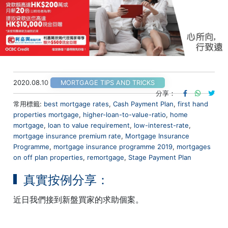
2020.08.10
MORTGAGE TIPS AND TRICKS
分享：
常用標籤:
best mortgage rates
,
Cash Payment Plan
,
first hand
properties mortgage
,
higher-loan-to-value-ratio
,
home
mortgage
,
loan to value requirement
,
low-interest-rate
,
mortgage insurance premium rate
,
Mortgage Insurance
Programme
,
mortgage insurance programme 2019
,
mortgages
on off plan properties
,
remortgage
,
Stage Payment Plan
真實按例分享：
近日我們接到新盤買家的求助個案。