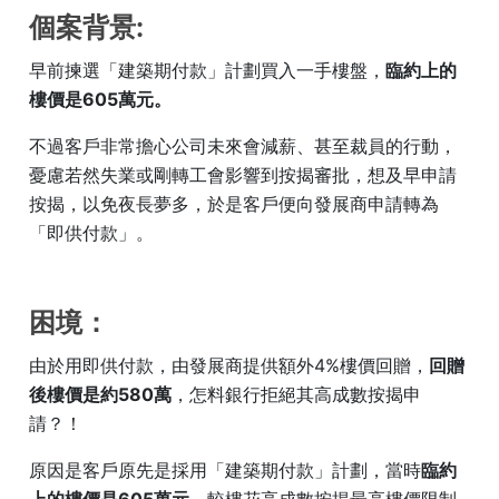
個案背景:
早前揀選「建築期付款」計劃買入一手樓盤，
臨約上的
樓價是605萬元。
不過客戶非常擔心公司未來會減薪、甚至裁員的行動，
憂慮若然失業或剛轉工會影響到按揭審批，想及早申請
按揭，以免夜長夢多，於是客戶便向發展商申請轉為
「即供付款」。
困境：
由於用即供付款，由發展商提供額外4%樓價回贈，
回贈
後樓價是約580萬
，怎料銀行拒絕其高成數按揭申
請？！
原因是客戶原先是採用「建築期付款」計劃，當時
臨約