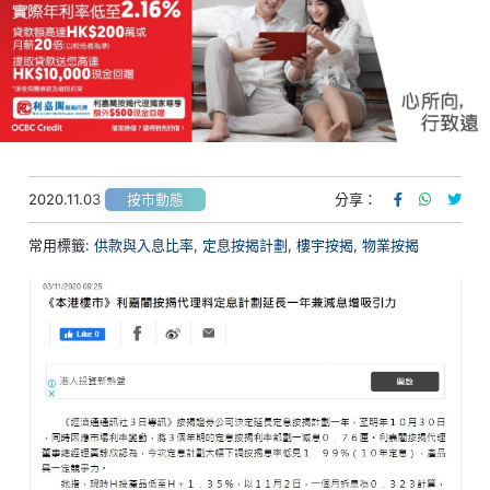
2020.11.03
分享：
按市動態
常用標籤:
供款與入息比率
,
定息按揭計劃
,
樓宇按揭
,
物業按揭