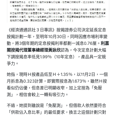
《經濟通通訊社３日專訊》按揭證券公司決定延長定息
按揭計劃一年，至明年10月30日，同時因應市場利率變
動，將3個年期的定息按揭利率都劃一減息0.76厘。
利嘉
閣按揭代理董事總經理黃詠欣
認為，今次定息計劃大幅
下調按揭息率低見1.99％（10年定息），產品具一定競
爭力。
她指，現時Ｈ按產品低至Ｈ＋1.35％，以11月2日，一個
月拆息為0.323計算，即實際按息為1.673％，雖然Ｈ按
看似仍佔優，但息差已明顯收窄，加上定按為「免壓
測」，相信會較上一轉有吸引力。
不過，她提到雖說是「免壓測」，但借款人依然要符合
「供款佔入息比率」的最低要求，換言之這個計劃只對