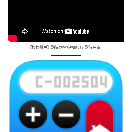
【按揭醫生】點解要搵按揭轉介? 點解免費？