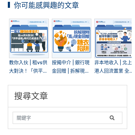
你可能感興趣的文章
教你入伙 | 租vs供
按揭中介 | 銀行現
非本地收入 | 北上
大對決！「供平過
金回贈 | 拆解現時
港人回流置業 全
租」現象再現 | 一
「高」現金回贈的
面拆解內地入息按
文看清兩者優劣
糖衣陷阱
揭難關
搜尋文章