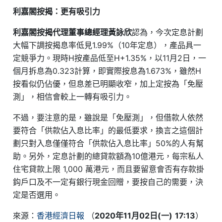
利嘉閣按揭：更有吸引力
利嘉閣按揭代理董事總經理黃詠欣
認為，今次定息計劃
大幅下調按揭息率低見1.99%（10年定息），產品具一
定競爭力。現時H按產品低至H+1.35%，以11月2日，一
個月拆息為0.323計算，即實際按息為1.673%，雖然H
按看似仍佔優，但息差已明顯收窄，加上定按為「免壓
測」，相信會較上一轉有吸引力。
不過，要注意的是，雖說是「免壓測」，但借款人依然
要符合「供款佔入息比率」的最低要求，換言之這個計
劃只對入息僅僅符合「供款佔入息比率」50%的人有幫
助。另外，定息計劃的總貸款額為10億港元，每宗私人
住宅貸款上限 1,000 萬港元，而且要留意會否有存款掛
鈎戶口及不一定有銀行現金回贈，要按自己的需要，決
定是否選用。
來源：
香港經濟日報
（
2020年11月02日(一)
17:13
）