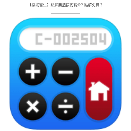
【按揭醫生】點解要搵按揭轉介? 點解免費？