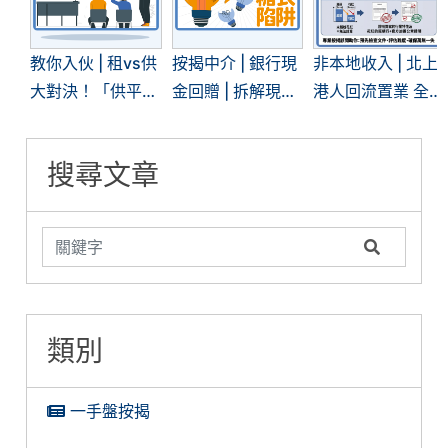
教你入伙 | 租vs供
按揭中介 | 銀行現
非本地收入 | 北上
大對決！「供平過
金回贈 | 拆解現時
港人回流置業 全
租」現象再現 | 一
「高」現金回贈的
面拆解內地入息按
文看清兩者優劣
糖衣陷阱
揭難關
搜尋文章
類別
一手盤按揭