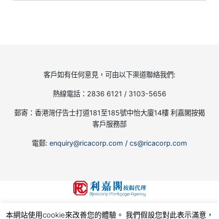
客戶如有任何意見，可由以下渠道聯絡我們:
熱線電話：2836 6121 / 3103-5656
郵寄：香港灣仔告士打道181至185號中怡大廈14樓 利嘉閣按揭
客戶服務部
電郵:
enquiry@ricacorp.com
/
cs@ricacorp.com
地產代理(公司)牌照號碼:C-002504
本網站使用cookie來改善您的體驗。 我們假設您對此表示滿意，
© 2026
利嘉閣按揭代理有限公司 Ricacorp Mortgage Agency Limited
, all rights reserved.
使