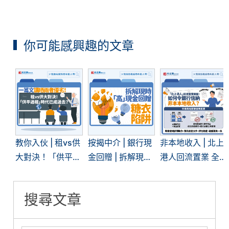
你可能感興趣的文章
教你入伙 | 租vs供
按揭中介 | 銀行現
非本地收入 | 北上
大對決！「供平過
金回贈 | 拆解現時
港人回流置業 全
租」現象再現 | 一
「高」現金回贈的
面拆解內地入息按
文看清兩者優劣
糖衣陷阱
揭難關
搜尋文章