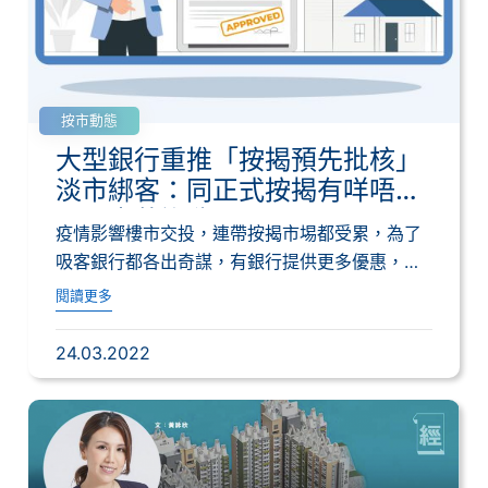
按市動態
大型銀行重推「按揭預先批核」
淡市綁客：同正式按揭有咩唔
同？｜黃詠欣
疫情影響樓市交投，連帶按揭市埸都受累，為了
吸客銀行都各出奇謀，有銀行提供更多優惠，亦
有銀行...
閱讀更多
24.03.2022