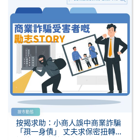
按市動態
按揭求助：小商人誤中商業詐騙
「孭一身債」 丈夫求保密扭轉撻