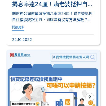
揭息率達24厘！瞞老婆抵押自住
樓瀕變銀主盤｜按揭通識 | 香港
向財務公司做單邊按揭息率達24厘！瞞老婆抵押
財經時報HKBT
自住樓瀕變銀主盤，到底還有沒有方法解救？...
閱讀更多
22.10.2022