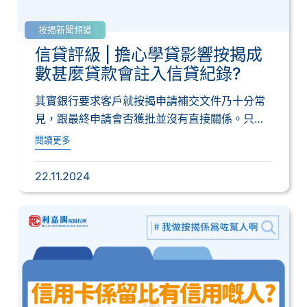
按揭新聞頻道
信貸評級 | 擔心學貸影響按揭成
數甚麼貸款會註入信貸紀錄?
其實銀行要求客戶就按揭申請補交文件乃十分常
見，跟最終申請會否獲批並沒有直接關係。只是
審核客...
閱讀更多
22.11.2024