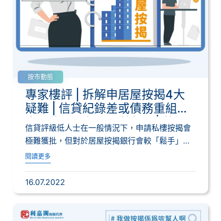
按市動態
專家樓評 | 拆解申居屋按揭4大
疑難 | 信貸紀錄差或債務重組
中，能否取得居屋按揭？| 黃詠
信貸評級低人士在一般情況下，申請私樓按揭會
欣
極難獲批，但對於居屋按揭銀行會較「鬆手」，
部分銀...
閱讀更多
16.07.2022