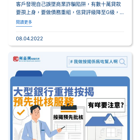
訂結局！｜黃詠欣
客戶發現自己誤墜商業詐騙陷阱，有數十萬貸款
要孭上身，要做債務重組，信貸評級降至G級，
但早前...
閱讀更多
08.04.2022